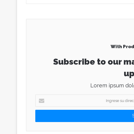
With Prod
Subscribe to our ma
up
Lorem ipsum dolo
I
n
g
r
e
s