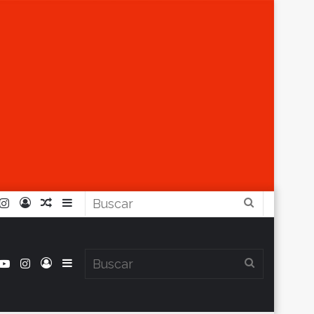
r
ouTube
Instagram
Iniciar
Artículo
Barra
Buscar
Sesión
Aleatorio
Lateral
book
itter
YouTube
Instagram
Iniciar
Barra
Buscar