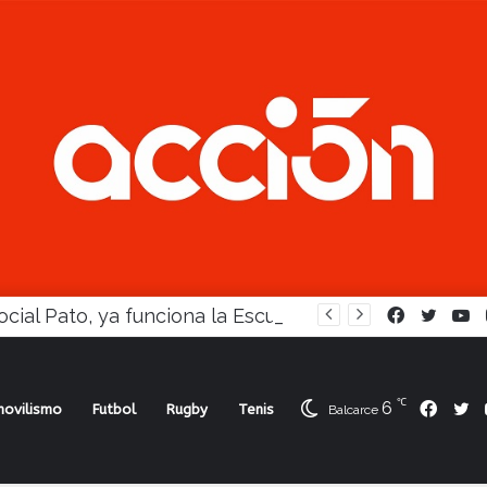
En Social Pato, ya funciona la Escuela femenina de paleta
Facebook
Twitte
Y
℃
6
Face
Tw
ovilismo
Futbol
Rugby
Tenis
Balcarce