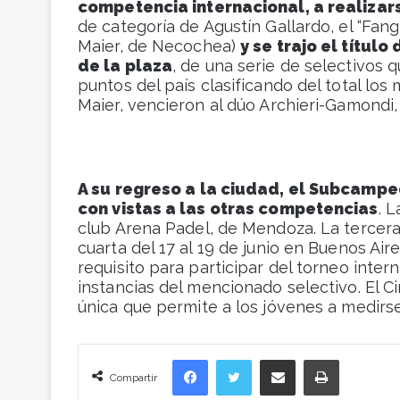
competencia internacional, a realizars
de categoría de Agustín Gallardo, el “Fan
Maier, de Necochea)
y se trajo el títul
de la plaza
, de una serie de selectivos 
puntos del país clasificando del total los 
Maier, vencieron al dúo Archieri-Gamondi,
A su regreso a la ciudad, el Subcamp
con vistas a las otras competencias
. 
club Arena Padel, de Mendoza. La tercera,
cuarta del 17 al 19 de junio en Buenos Aire
requisito para participar del torneo inter
instancias del mencionado selectivo. El C
única que permite a los jóvenes a medirs
Facebook
Twitter
Compartir vía correo electrónico
Imprimir
Compartir