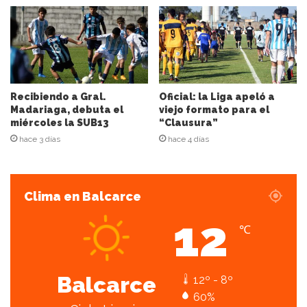
c
o
r
r
e
o
e
Recibiendo a Gral.
Oficial: la Liga apeló a
l
Madariaga, debuta el
viejo formato para el
miércoles la SUB13
“Clausura”
e
c
hace 3 días
hace 4 días
t
r
ó
Clima en Balcarce
n
i
12
c
℃
o
Balcarce
12º - 8º
60%