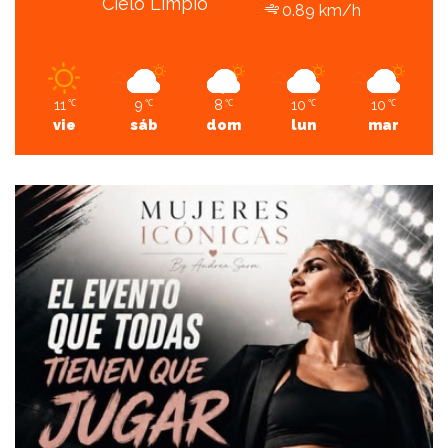
Cielo Limpio
0.89 km/h
11
9
8
10
10
℃
℃
℃
℃
℃
vie
sáb
dom
lun
mar