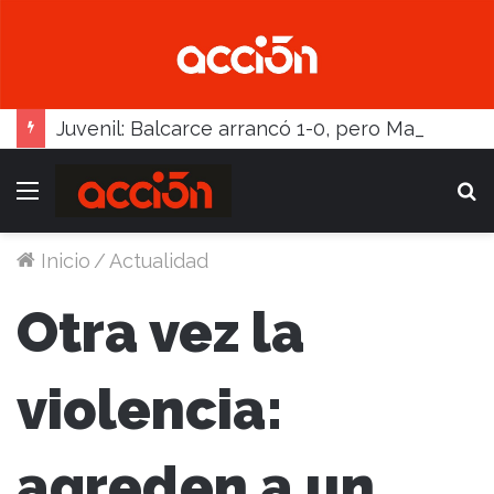
Juvenil: Balcarce arrancó 1-0, pero Madariaga lo dio vuelta
Menú
B
Inicio
/
Actualidad
Otra vez la
violencia:
agreden a un