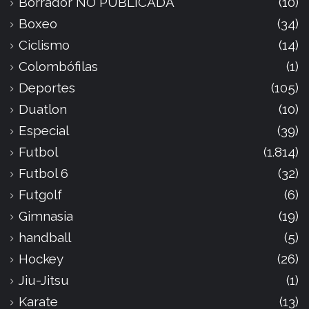
Borrador NO PUBLICADA
(10)
Boxeo
(34)
Ciclismo
(14)
Colombófilas
(1)
Deportes
(105)
Duatlon
(10)
Especial
(39)
Futbol
(1.814)
Futbol 6
(32)
Futgolf
(6)
Gimnasia
(19)
handball
(5)
Hockey
(26)
Jiu-Jitsu
(1)
Karate
(13)