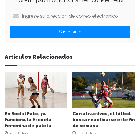
Lorem ipsum dolor sit amet, consectetur.
I
n
g
r
e
s
e
Artículos Relacionados
s
u
d
i
r
e
c
c
i
En Social Pato, ya
Con atractivos, el fútbol
ó
funciona la Escuela
busca reactivarse este fin
n
femenina de paleta
de semana
d
hace 2 días
hace 2 días
e