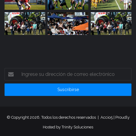
Ingrese
su
dirección
de
correo
electrónico
© Copyright 2026, Todos los derechos reservados |
Accio5
| Proudly
Hosted by
Trinity Soluciones