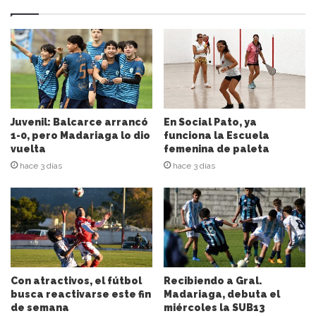
u
d
i
r
e
c
c
i
Juvenil: Balcarce arrancó
En Social Pato, ya
ó
1-0, pero Madariaga lo dio
funciona la Escuela
n
vuelta
femenina de paleta
d
hace 3 días
hace 3 días
e
c
o
r
r
e
o
e
Con atractivos, el fútbol
Recibiendo a Gral.
l
busca reactivarse este fin
Madariaga, debuta el
de semana
miércoles la SUB13
e