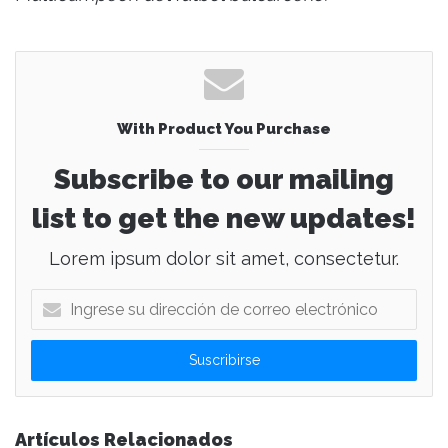
With Product You Purchase
Subscribe to our mailing
list to get the new updates!
Lorem ipsum dolor sit amet, consectetur.
I
n
g
r
e
s
e
Artículos Relacionados
s