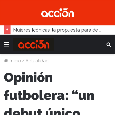
Mujeres Icónicas: la propuesta para desarrollo empresarial femenino que llega a Balcarce
Menú
B
Inicio
/
Actualidad
Opinión
futbolera: “un
debut único,