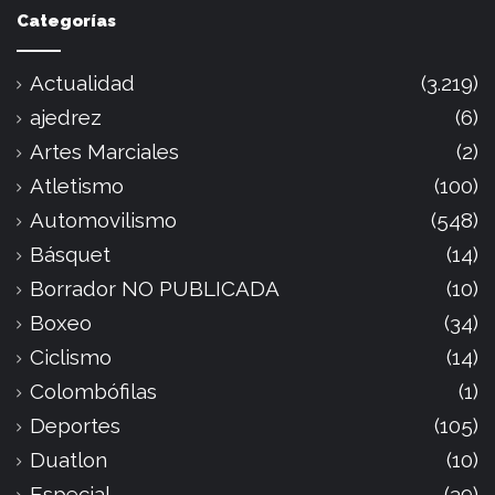
Categorías
Actualidad
(3.219)
ajedrez
(6)
Artes Marciales
(2)
Atletismo
(100)
Automovilismo
(548)
Básquet
(14)
Borrador NO PUBLICADA
(10)
Boxeo
(34)
Ciclismo
(14)
Colombófilas
(1)
Deportes
(105)
Duatlon
(10)
Especial
(39)