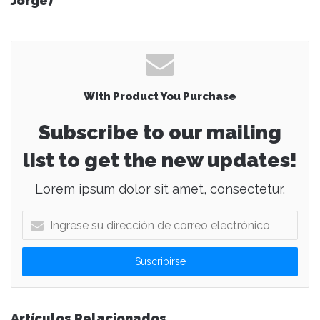
Jorge)
With Product You Purchase
Subscribe to our mailing
list to get the new updates!
Lorem ipsum dolor sit amet, consectetur.
I
n
g
r
e
s
e
Artículos Relacionados