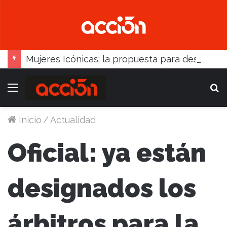
Mujeres Icónicas: la propuesta para desarrollo empresarial femenino que llega a Balcarce
Menú
B
Inicio
/
Actualidad
Oficial: ya están
designados los
árbitros para la