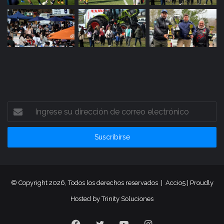
Ingrese
su
dirección
de
correo
electrónico
© Copyright 2026, Todos los derechos reservados |
Accio5
| Proudly
Hosted by
Trinity Soluciones
Facebook
Twitter
YouTube
Instagram