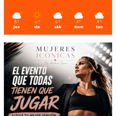
8
11
9
7
8
℃
℃
℃
℃
℃
jue
vie
sáb
dom
lun