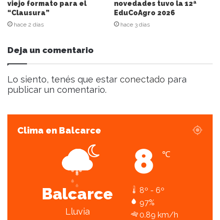
l
viejo formato para el
novedades tuvo la 12ª
“Clausura”
EduCoAgro 2026
e
c
hace 2 días
hace 3 días
t
r
Deja un comentario
ó
n
i
Lo siento, tenés que estar
conectado
para
c
publicar un comentario.
o
Clima en Balcarce
8
℃
Balcarce
8º - 6º
97%
Lluvia
0.89 km/h