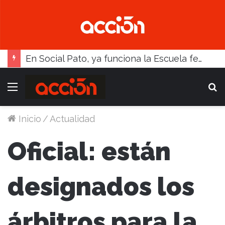
En Social Pato, ya funciona la Escuela femenina de paleta
Menú
B
Inicio
/
Actualidad
Oficial: están
designados los
árbitros para la