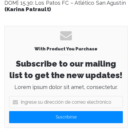
DOM| 15.30: Los Patos FC – Atlético San Agustín
(Karina Patrault)
With Product You Purchase
Subscribe to our mailing
list to get the new updates!
Lorem ipsum dolor sit amet, consectetur.
I
n
g
r
e
s