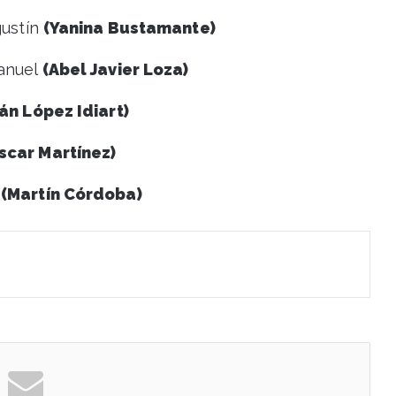
gustín
(Yanina Bustamante)
Manuel
(Abel Javier Loza)
ván López Idiart)
scar Martínez)
s
(Martín Córdoba)