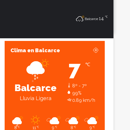
℃
Sesión
Lateral
14
Balcarce
Clima en Balcarce
7
℃
Balcarce
8º - 7º
99%
Lluvia Ligera
0.89 km/h
8
11
9
8
9
℃
℃
℃
℃
℃