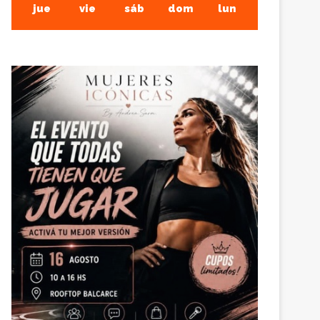
jue
vie
sáb
dom
lun