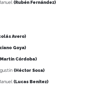
 Manuel
(Rubén Fernández)
colás Avero)
ciano Goya)
(Martín Córdoba)
Agustín
(Héctor Sosa)
 Manuel
(Lucas Benítez)