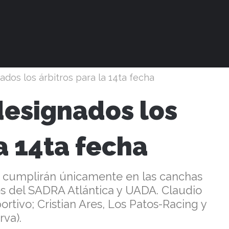
nados los árbitros para la 14ta fecha
 designados los
la 14ta fecha
se cumplirán únicamente en las canchas
es del SADRA Atlántica y UADA. Claudio
portivo; Cristian Ares, Los Patos-Racing y
rva).