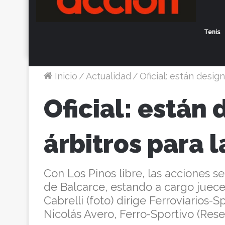
Tenis
Inicio
/
Actualidad
/
Oficial: están desig
Oficial: están
árbitros para 
Con Los Pinos libre, las acciones 
de Balcarce, estando a cargo juec
Cabrelli (foto) dirige Ferroviarios-S
Nicolás Avero, Ferro-Sportivo (Rese