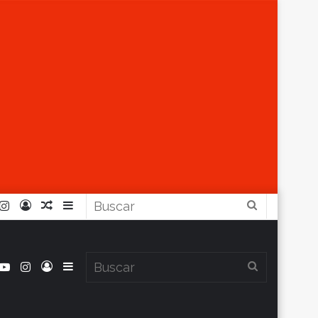
r
ouTube
Instagram
Iniciar
Artículo
Barra
Buscar
Sesión
Aleatorio
Lateral
book
itter
YouTube
Instagram
Iniciar
Barra
Buscar