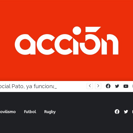
En Social Pato, ya funciona la Escuela femenina de paleta
Facebook
Twitte
Y
Face
Tw
ovilismo
Futbol
Rugby