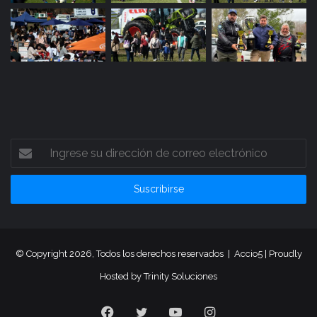
Ingrese
su
dirección
de
correo
electrónico
© Copyright 2026, Todos los derechos reservados |
Accio5
| Proudly
Hosted by
Trinity Soluciones
Facebook
Twitter
YouTube
Instagram