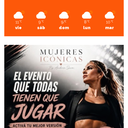
11
9
9
8
10
℃
℃
℃
℃
℃
vie
sáb
dom
lun
mar