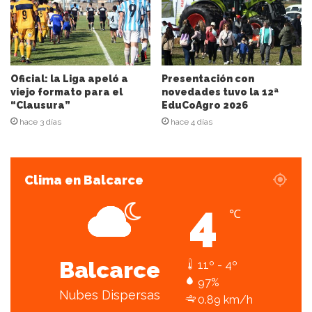
o
r
r
e
o
e
Oficial: la Liga apeló a
Presentación con
l
viejo formato para el
novedades tuvo la 12ª
“Clausura”
EduCoAgro 2026
e
c
hace 3 días
hace 4 días
t
r
ó
Clima en Balcarce
n
i
4
c
℃
o
Balcarce
11º - 4º
97%
Nubes Dispersas
0.89 km/h