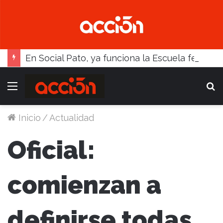
En Social Pato, ya funciona la Escuela femenina de paleta
Menú
B
Inicio
/
Actualidad
Oficial:
comienzan a
definirse todas