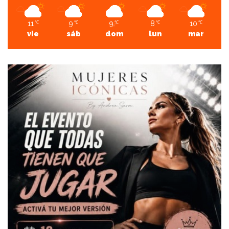
11
9
9
8
10
℃
℃
℃
℃
℃
vie
sáb
dom
lun
mar