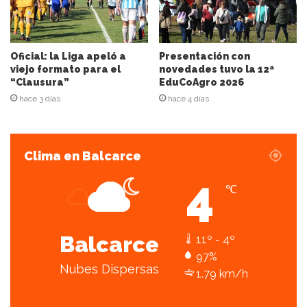
r
e
o
e
Oficial: la Liga apeló a
Presentación con
l
viejo formato para el
novedades tuvo la 12ª
“Clausura”
EduCoAgro 2026
e
c
hace 3 días
hace 4 días
t
r
ó
Clima en Balcarce
n
i
4
c
℃
o
Balcarce
11º - 4º
97%
Nubes Dispersas
1.79 km/h