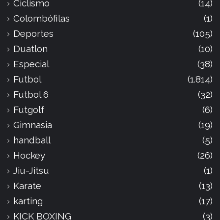
Ciclismo
(14)
Colombófilas
(1)
Deportes
(105)
Duatlon
(10)
Especial
(38)
Futbol
(1.814)
Futbol 6
(32)
Futgolf
(6)
Gimnasia
(19)
handball
(5)
Hockey
(26)
Jiu-Jitsu
(1)
Karate
(13)
karting
(17)
KICK BOXING
(3)