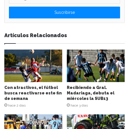
n
g
r
e
s
e
Artículos Relacionados
s
u
d
i
r
e
c
c
i
Con atractivos, el fútbol
Recibiendo a Gral.
ó
busca reactivarse este fin
Madariaga, debuta el
n
de semana
miércoles la SUB13
d
hace 2 días
hace 3 días
e
c
o
r