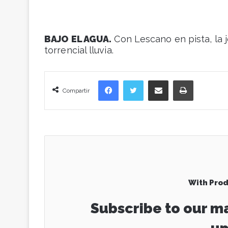
BAJO EL AGUA.
Con Lescano en pista, la j
torrencial lluvia.
Facebook
Twitter
Compartir vía correo electrónico
Imprimir
Compartir
With Prod
Subscribe to our ma