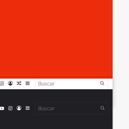
r
ouTube
Instagram
Iniciar
Artículo
Barra
Buscar
Sesión
Aleatorio
Lateral
book
itter
YouTube
Instagram
Iniciar
Barra
Buscar
Clima en Balcarce