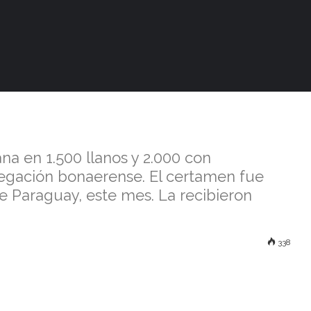
gó Shalom
u doble título en
na en 1.500 llanos y 2.000 con
legación bonaerense. El certamen fue
e Paraguay, este mes. La recibieron
338