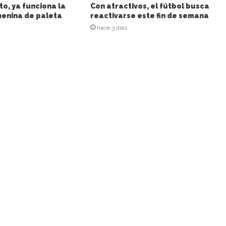
to, ya funciona la
Con atractivos, el fútbol busca
enina de paleta
reactivarse este fin de semana
hace 3 días