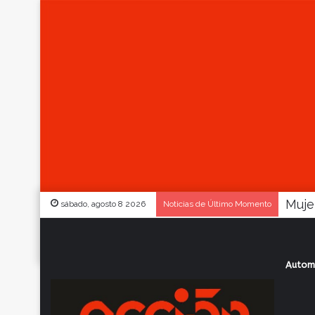
sábado, agosto 8 2026
Noticias de Último Momento
Autom
Inicio
/
Actualidad
/
Nacional: llegó Sha