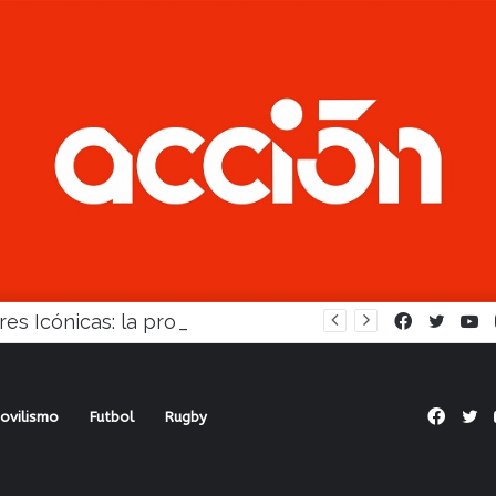
Mujeres Icónicas: la propuesta para desarrollo empresarial femenino que llega a Balcarce
Facebook
Twitte
Y
Face
Tw
ovilismo
Futbol
Rugby
lom Lescano tras su doble título en Posadas