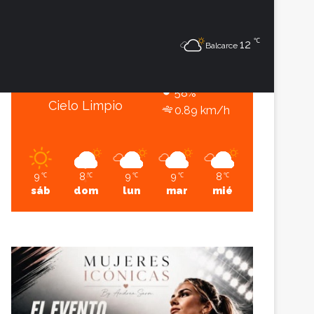
9
℃
℃
Sesión
Lateral
12
Balcarce
Balcarce
9º - 6º
58%
Cielo Limpio
0.89 km/h
9
8
9
9
8
℃
℃
℃
℃
℃
sáb
dom
lun
mar
mié