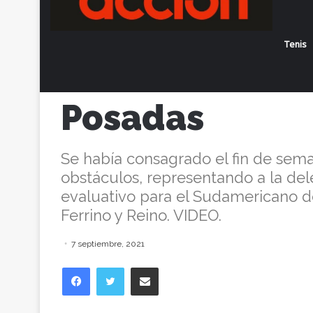
Nacional: lle
Tenis
Lescano tras s
Posadas
Se había consagrado el fin de sema
obstáculos, representando a la de
evaluativo para el Sudamericano d
Ferrino y Reino. VIDEO.
7 septiembre, 2021
Facebook
Twitter
Compartir vía correo electrónico