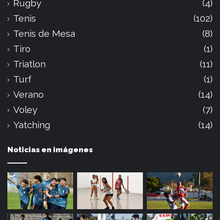
Rugby
(4)
Tenis
(102)
Tenis de Mesa
(8)
Tiro
(1)
Triatlon
(11)
Turf
(1)
Verano
(14)
Voley
(7)
Yatching
(14)
Noticias en imágenes