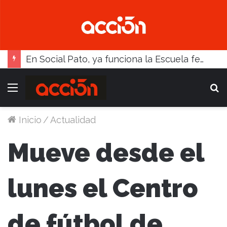
En Social Pato, ya funciona la Escuela femenina de paleta
Menú
B
Inicio
/
Actualidad
Mueve desde el
lunes el Centro
de fútbol de