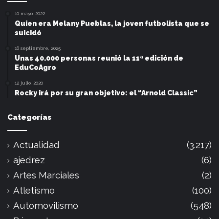
10 mayo, 2022
Quien era Melany Pueblas, la joven futbolista que se
suicidó
16 septiembre, 2025
Unas 40.000 personas reunió la 11ª edición de
EduCoAgro
12 julio, 2020
Rocky irá por su gran objetivo: el “Arnold Classic”
Categorías
Actualidad
(3.217)
ajedrez
(6)
Artes Marciales
(2)
Atletismo
(100)
Automovilismo
(548)