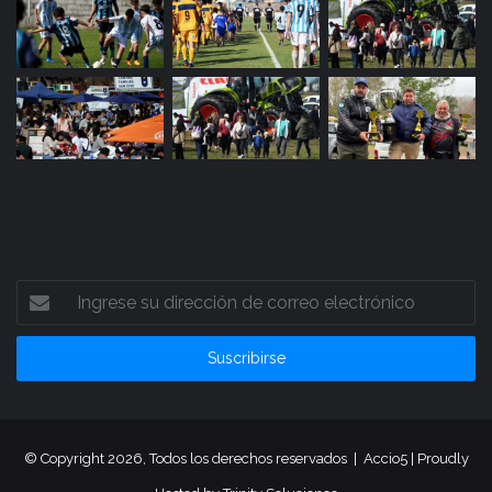
Ingrese
su
dirección
de
correo
electrónico
© Copyright 2026, Todos los derechos reservados |
Accio5
| Proudly