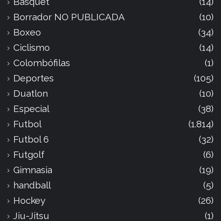
Básquet
(14)
Borrador NO PUBLICADA
(10)
Boxeo
(34)
Ciclismo
(14)
Colombófilas
(1)
Deportes
(105)
Duatlon
(10)
Especial
(38)
Futbol
(1.814)
Futbol 6
(32)
Futgolf
(6)
Gimnasia
(19)
handball
(5)
Hockey
(26)
Jiu-Jitsu
(1)