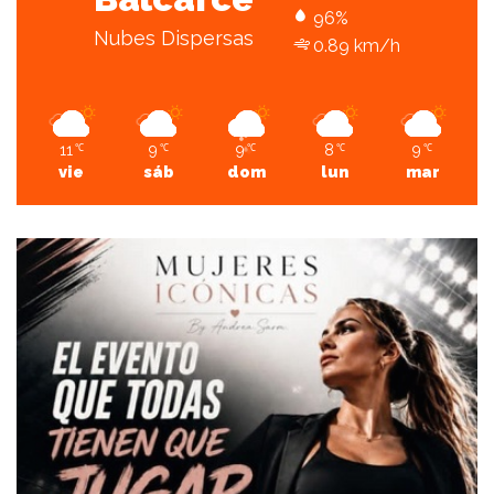
96%
Nubes Dispersas
0.89 km/h
11
9
9
8
9
℃
℃
℃
℃
℃
vie
sáb
dom
lun
mar