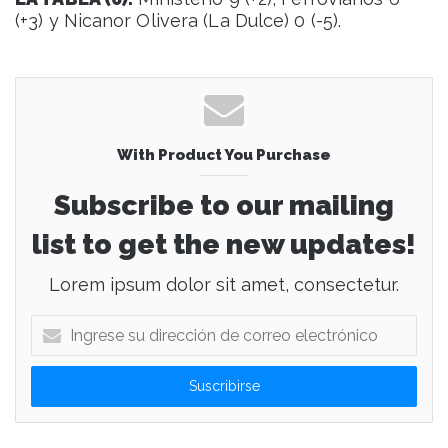
(+3) y Nicanor Olivera (La Dulce) 0 (-5).
With Product You Purchase
Subscribe to our mailing
list to get the new updates!
Lorem ipsum dolor sit amet, consectetur.
I
n
g
r
e
s