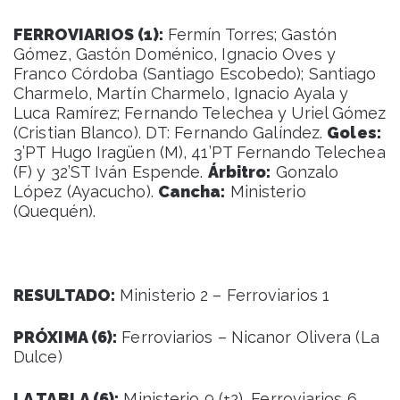
FERROVIARIOS (1):
Fermín Torres; Gastón
Gómez, Gastón Doménico, Ignacio Oves y
Franco Córdoba (Santiago Escobedo); Santiago
Charmelo, Martín Charmelo, Ignacio Ayala y
Luca Ramírez; Fernando Telechea y Uriel Gómez
(Cristian Blanco). DT: Fernando Galíndez.
Goles:
3’PT Hugo Iragüen (M), 41’PT Fernando Telechea
(F) y 32’ST Iván Espende.
Árbitro:
Gonzalo
López (Ayacucho).
Cancha:
Ministerio
(Quequén).
RESULTADO:
Ministerio 2 – Ferroviarios 1
PRÓXIMA (6):
Ferroviarios – Nicanor Olivera (La
Dulce)
LA TABLA (6):
Ministerio 9 (+2), Ferroviarios 6