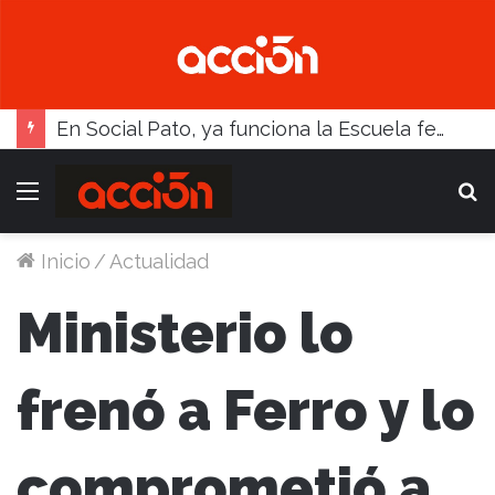
En Social Pato, ya funciona la Escuela femenina de paleta
Menú
B
Inicio
/
Actualidad
Ministerio lo
frenó a Ferro y lo
comprometió a