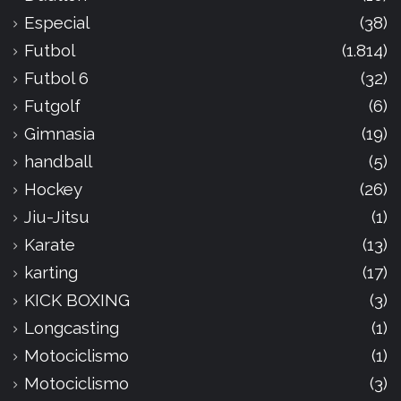
Especial
(38)
Futbol
(1.814)
Futbol 6
(32)
Futgolf
(6)
Gimnasia
(19)
handball
(5)
Hockey
(26)
Jiu-Jitsu
(1)
Karate
(13)
karting
(17)
KICK BOXING
(3)
Longcasting
(1)
Motociclismo
(1)
Motociclismo
(3)