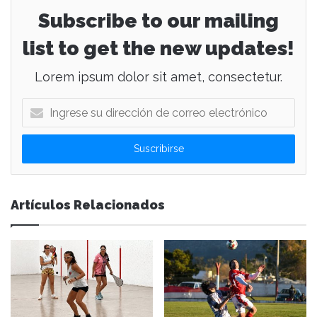
Subscribe to our mailing
list to get the new updates!
Lorem ipsum dolor sit amet, consectetur.
I
n
g
r
e
s
e
Artículos Relacionados
s
u
d
i
r
e
c
c