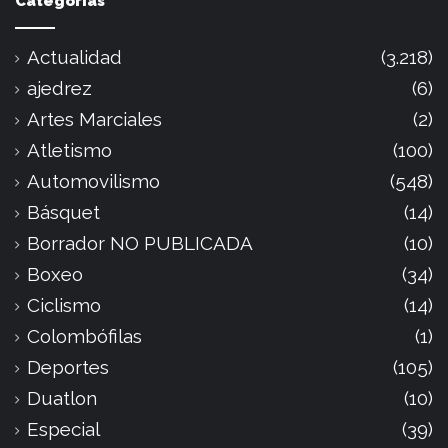
Categorías
Actualidad
(3.218)
ajedrez
(6)
Artes Marciales
(2)
Atletismo
(100)
Automovilismo
(548)
Básquet
(14)
Borrador NO PUBLICADA
(10)
Boxeo
(34)
Ciclismo
(14)
Colombófilas
(1)
Deportes
(105)
Duatlon
(10)
Especial
(39)