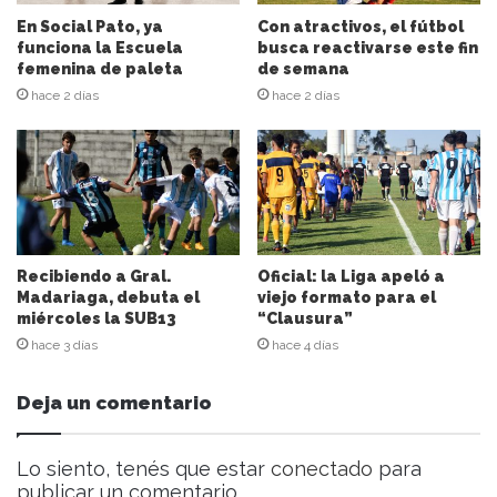
i
En Social Pato, ya
Con atractivos, el fútbol
ó
funciona la Escuela
busca reactivarse este fin
n
femenina de paleta
de semana
d
hace 2 días
hace 2 días
e
c
o
r
r
e
o
e
Recibiendo a Gral.
Oficial: la Liga apeló a
l
Madariaga, debuta el
viejo formato para el
miércoles la SUB13
“Clausura”
e
c
hace 3 días
hace 4 días
t
r
Deja un comentario
ó
n
i
Lo siento, tenés que estar
conectado
para
c
publicar un comentario.