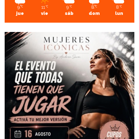
9
11
9
8
8
℃
℃
℃
℃
℃
jue
vie
sáb
dom
lun