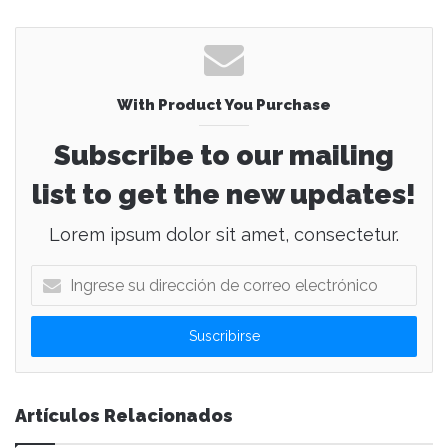
With Product You Purchase
Subscribe to our mailing
list to get the new updates!
Lorem ipsum dolor sit amet, consectetur.
I
n
g
r
e
s
e
Artículos Relacionados
s
u