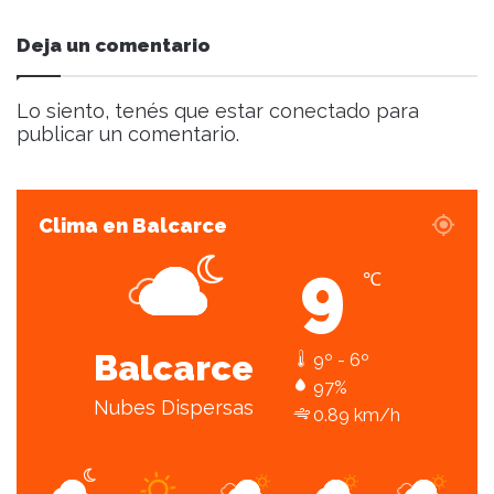
t
r
Deja un comentario
ó
n
i
Lo siento, tenés que estar
conectado
para
c
publicar un comentario.
o
Clima en Balcarce
9
℃
Balcarce
9º - 6º
97%
Nubes Dispersas
0.89 km/h