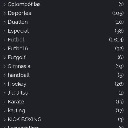
Colombófilas
(1)
Deportes
(105)
Duatlon
(10)
Especial
(38)
Futbol
(1.814)
Futbol 6
(32)
Futgolf
(6)
Gimnasia
(19)
handball
(5)
Hockey
(26)
Jiu-Jitsu
(1)
Karate
(13)
karting
(17)
KICK BOXING
(3)