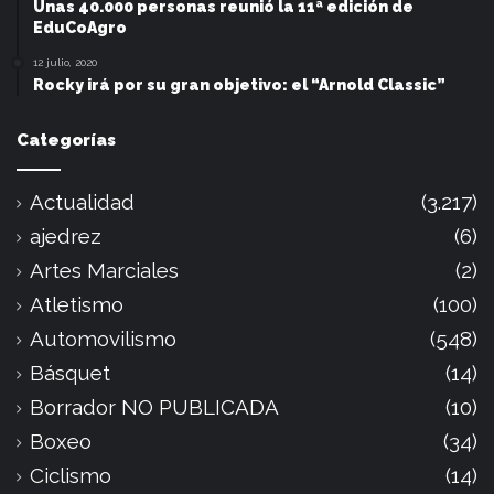
Unas 40.000 personas reunió la 11ª edición de
EduCoAgro
12 julio, 2020
Rocky irá por su gran objetivo: el “Arnold Classic”
Categorías
Actualidad
(3.217)
ajedrez
(6)
Artes Marciales
(2)
Atletismo
(100)
Automovilismo
(548)
Básquet
(14)
Borrador NO PUBLICADA
(10)
Boxeo
(34)
Ciclismo
(14)