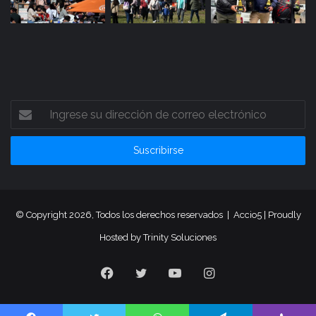
Ingrese
su
dirección
de
correo
electrónico
© Copyright 2026, Todos los derechos reservados |
Accio5
| Proudly
Hosted by
Trinity Soluciones
Facebook
Twitter
YouTube
Instagram