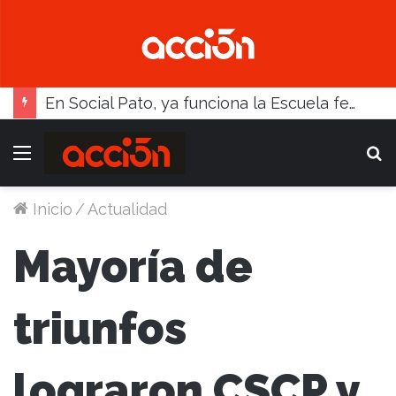
En Social Pato, ya funciona la Escuela femenina de paleta
Menú
B
Inicio
/
Actualidad
Mayoría de
triunfos
lograron CSCP y