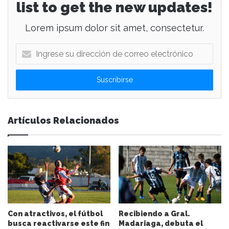
list to get the new updates!
Lorem ipsum dolor sit amet, consectetur.
I
n
g
r
e
s
e
Artículos Relacionados
s
u
d
i
r
e
c
c
i
Con atractivos, el fútbol
Recibiendo a Gral.
ó
busca reactivarse este fin
Madariaga, debuta el