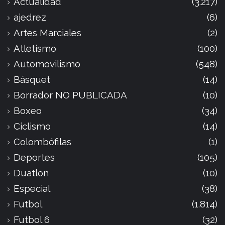
Actualidad
(3.217)
ajedrez
(6)
Artes Marciales
(2)
Atletismo
(100)
Automovilismo
(548)
Básquet
(14)
Borrador NO PUBLICADA
(10)
Boxeo
(34)
Ciclismo
(14)
Colombófilas
(1)
Deportes
(105)
Duatlon
(10)
Especial
(38)
Futbol
(1.814)
Futbol 6
(32)