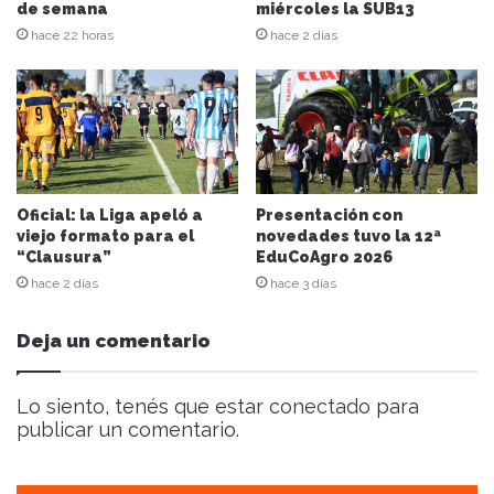
n
de semana
miércoles la SUB13
d
hace 22 horas
hace 2 días
e
c
o
r
r
e
o
e
Oficial: la Liga apeló a
Presentación con
l
viejo formato para el
novedades tuvo la 12ª
“Clausura”
EduCoAgro 2026
e
c
hace 2 días
hace 3 días
t
r
Deja un comentario
ó
n
i
Lo siento, tenés que estar
conectado
para
c
publicar un comentario.
o