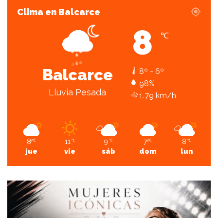
Clima en Balcarce
8
℃
Balcarce
8º - 6º
98%
Lluvia Pesada
1.79 km/h
8
11
9
7
8
℃
℃
℃
℃
℃
jue
vie
sáb
dom
lun