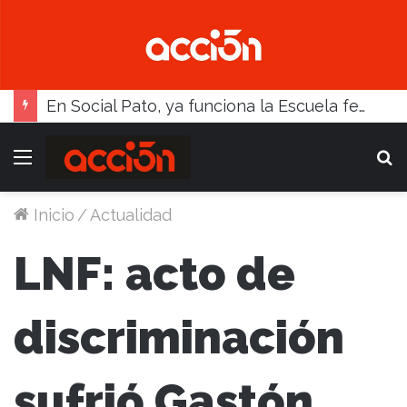
En Social Pato, ya funciona la Escuela femenina de paleta
Menú
B
Inicio
/
Actualidad
LNF: acto de
discriminación
sufrió Gastón