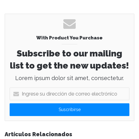
With Product You Purchase
Subscribe to our mailing
list to get the new updates!
Lorem ipsum dolor sit amet, consectetur.
I
n
g
r
e
s
e
Artículos Relacionados
s