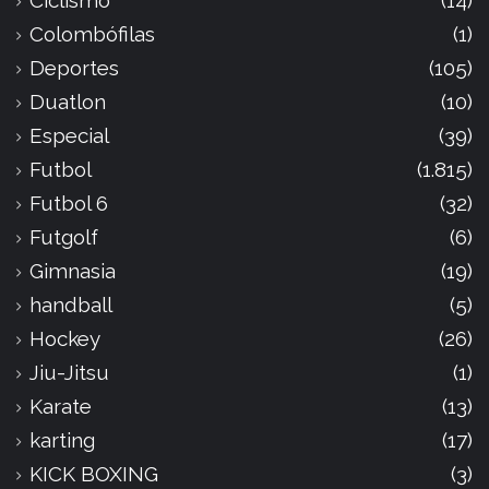
Ciclismo
(14)
Colombófilas
(1)
Deportes
(105)
Duatlon
(10)
Especial
(39)
Futbol
(1.815)
Futbol 6
(32)
Futgolf
(6)
Gimnasia
(19)
handball
(5)
Hockey
(26)
Jiu-Jitsu
(1)
Karate
(13)
karting
(17)
KICK BOXING
(3)