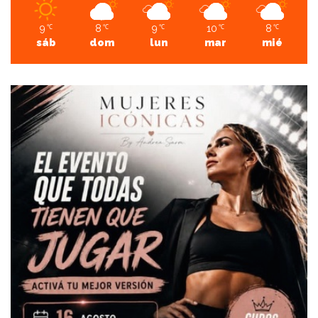
9
8
9
10
8
℃
℃
℃
℃
℃
sáb
dom
lun
mar
mié