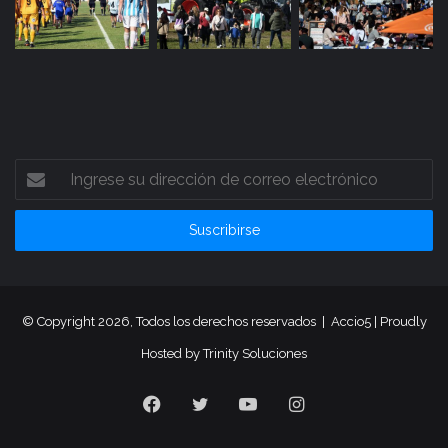
Ingrese
su
dirección
de
correo
electrónico
© Copyright 2026, Todos los derechos reservados |
Accio5
| Proudly
Hosted by
Trinity Soluciones
Facebook
Twitter
YouTube
Instagram