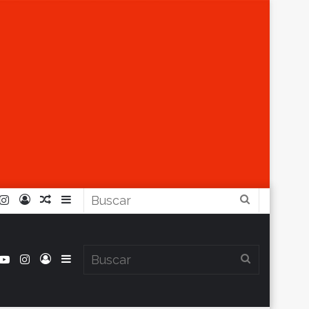
r
ouTube
Instagram
Iniciar
Artículo
Barra
Buscar
Sesión
Aleatorio
Lateral
book
itter
YouTube
Instagram
Iniciar
Barra
Buscar