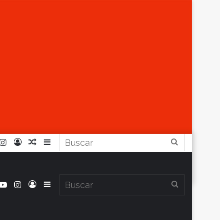
r
ouTube
Instagram
Iniciar
Artículo
Barra
Buscar
Sesión
Aleatorio
Lateral
book
itter
YouTube
Instagram
Iniciar
Barra
Buscar
Clima en Balcarce