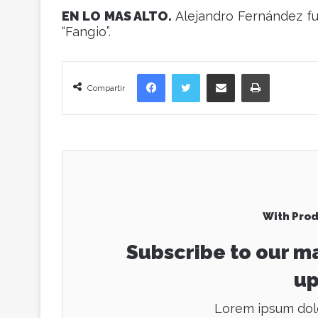
EN LO MAS ALTO.
Alejandro Fernández fue
“Fangio”.
Facebook
Twitter
Compartir vía correo electrónico
Imprimir
Compartir
With Prod
Subscribe to our ma
up
Lorem ipsum dolo