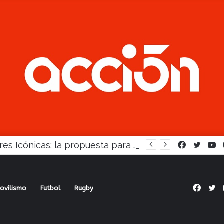
Mujeres Icónicas: la propuesta para desarrollo empresarial femenino que llega a Balcarce
Facebook
Twitte
Y
Face
Tw
ovilismo
Futbol
Rugby
disputa Perfil Extremo en el Cerrito