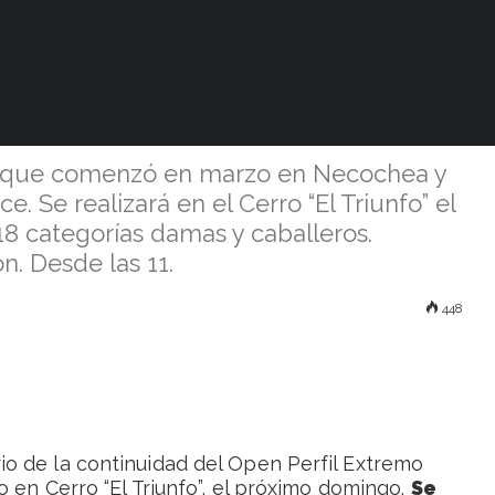
l XCO disputa
en el Cerrito
o que comenzó en marzo en Necochea y
e. Se realizará en el Cerro “El Triunfo” el
18 categorías damas y caballeros.
n. Desde las 11.
448
o de la continuidad del Open Perfil Extremo
o en Cerro “El Triunfo”, el próximo domingo.
Se