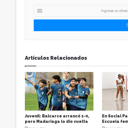
I
n
g
r
e
s
e
s
u
Artículos Relacionados
d
i
r
e
c
c
i
ó
n
d
Juvenil: Balcarce arrancó 1-0,
En Social Pa
e
pero Madariaga lo dio vuelta
Escuela fem
c