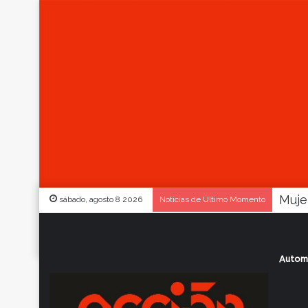
sábado, agosto 8 2026
Noticias de Último Momento
Autom
Inicio
/
Actualidad
/
La 4° fecha del XCO 