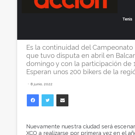
La 4° fecha de
Tenis
Perfil Extremo 
Es la continuidad del Campeonat
que tuvo disputa en abril en Balcarc
domingo y con la participación de 
Esperan unos 200 bikers de la regió
8 junio, 2022
Facebook
Twitter
Compartir vía correo electrónico
Nuevamente nuestra ciudad será escenari
XCO a realizarse por primera vez en el añ