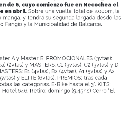
men de 6, cuyo comienzo fue en Necochea el
e en abril
. Sobre una vuelta total de 2.000m, la
era manga, y tendrá su segunda largada desde las
eo Fangio y la Municipalidad de Balcarce.
Master A y Master B; PROMOCIONALES (3vtas):
) (2vtas) y MASTERS: C1 (3vtas), C2 (3vtas) y D
MASTERS: B1 (4vtas), B2 (4vtas), A1 (5vtas) y A2
(5vtas) y ELITE (6vtas). PREMIOS: tras cada
das las categorías. E-Bike hasta el 3°. KITS:
 Hotel 646. Retiro: domingo (9.45hs) Cerro “El