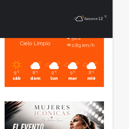
9
℃
℃
Sesión
Lateral
12
Balcarce
Balcarce
9º - 6º
58%
Cielo Limpio
0.89 km/h
9
8
9
9
8
℃
℃
℃
℃
℃
sáb
dom
lun
mar
mié