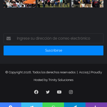
Ingrese
su
dirección
de
correo
electrónico
© Copyright 2026, Todos los derechos reservados |
Accio5
| Proudly
Hosted by
Trinity Soluciones
Facebook
Twitter
YouTube
Instagram