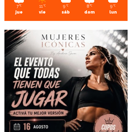
7
11
9
8
9
℃
℃
℃
℃
℃
jue
vie
sáb
dom
lun