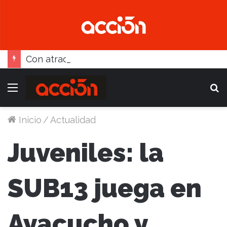
Con atractivos, el fútbol busca reactivarse este fin de semana
Menú
B
Inicio
/
Actualidad
Juveniles: la
SUB13 juega en
Ayacucho y