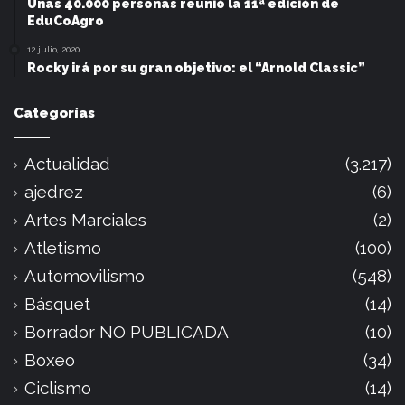
Unas 40.000 personas reunió la 11ª edición de
EduCoAgro
12 julio, 2020
Rocky irá por su gran objetivo: el “Arnold Classic”
Categorías
Actualidad
(3.217)
ajedrez
(6)
Artes Marciales
(2)
Atletismo
(100)
Automovilismo
(548)
Básquet
(14)
Borrador NO PUBLICADA
(10)
Boxeo
(34)
Ciclismo
(14)