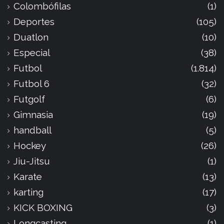
Colombófilas
(1)
Deportes
(105)
Duatlon
(10)
Especial
(38)
Futbol
(1.814)
Futbol 6
(32)
Futgolf
(6)
Gimnasia
(19)
handball
(5)
Hockey
(26)
Jiu-Jitsu
(1)
Karate
(13)
karting
(17)
KICK BOXING
(3)
Longcasting
(1)