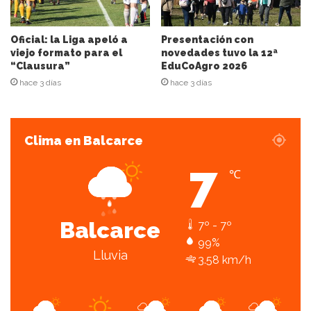
e
o
e
Oficial: la Liga apeló a
Presentación con
l
viejo formato para el
novedades tuvo la 12ª
“Clausura”
EduCoAgro 2026
e
c
hace 3 días
hace 3 días
t
r
ó
Clima en Balcarce
n
i
7
c
℃
o
Balcarce
7º - 7º
99%
Lluvia
3.58 km/h