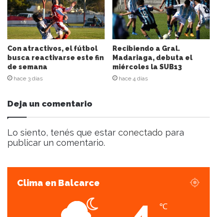
r
r
e
o
e
Con atractivos, el fútbol
Recibiendo a Gral.
l
busca reactivarse este fin
Madariaga, debuta el
de semana
miércoles la SUB13
e
c
hace 3 días
hace 4 días
t
r
Deja un comentario
ó
n
i
Lo siento, tenés que estar
conectado
para
c
publicar un comentario.
o
Clima en Balcarce
4
℃