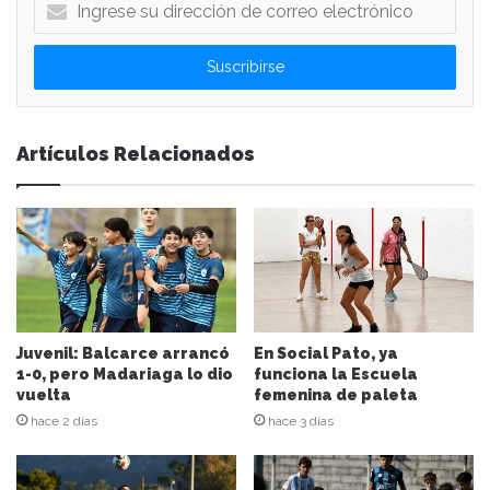
I
n
g
r
e
s
e
Artículos Relacionados
s
u
d
i
r
e
c
c
i
Juvenil: Balcarce arrancó
En Social Pato, ya
ó
1-0, pero Madariaga lo dio
funciona la Escuela
n
vuelta
femenina de paleta
d
hace 2 días
hace 3 días
e
c
o