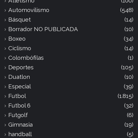
Atletismo
(100)
Automovilismo
(548)
Básquet
(14)
Borrador NO PUBLICADA
(10)
Boxeo
(34)
Ciclismo
(14)
Colombófilas
(1)
Deportes
(105)
Duatlon
(10)
Especial
(39)
Futbol
(1.815)
Futbol 6
(32)
Futgolf
(6)
Gimnasia
(19)
handball
(5)