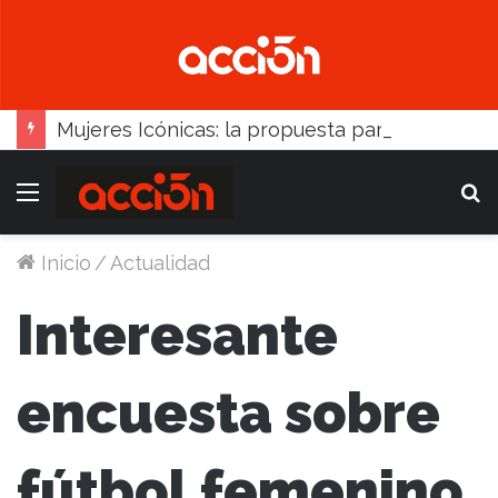
Mujeres Icónicas: la propuesta para desarrollo empresarial femenino que llega a Balcarce
Menú
B
Inicio
/
Actualidad
Interesante
encuesta sobre
fútbol femenino