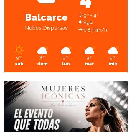
Balcarce
9º - 4º
89%
Nubes Dispersas
0.89 km/h
9
8
9
9
9
℃
℃
℃
℃
℃
sáb
dom
lun
mar
mié