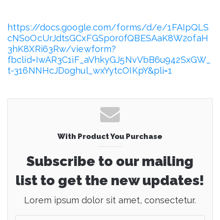
https://docs.google.com/forms/d/e/1FAIpQLS
cNSoOcUrJdtsGCxFGSp0r0fQBESAaK8W2ofaH
3hK8XRi63Rw/viewform?
fbclid=IwAR3C1iF_aVhkyGJ5NvVbB6u942SxGW_
t-316NNHcJDoghul_wxYytcOIKpY&pli=1
With Product You Purchase
Subscribe to our mailing
list to get the new updates!
Lorem ipsum dolor sit amet, consectetur.