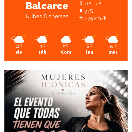
Balcarce
11º - 4º
97%
Nubes Dispersas
1.79 km/h
11
9
9
8
10
℃
℃
℃
℃
℃
vie
sáb
dom
lun
mar