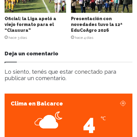
e
o
e
Oficial: la Liga apeló a
Presentación con
l
viejo formato para el
novedades tuvo la 12ª
“Clausura”
EduCoAgro 2026
e
c
hace 3 días
hace 4 días
t
r
Deja un comentario
ó
n
i
Lo siento, tenés que estar
conectado
para
c
publicar un comentario.
o
Clima en Balcarce
4
℃