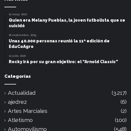
10 mayo, 2022
Quien era Melany Pueblas, la joven futbolista que se
suicidó
16 septiembre, 2025
Unas 40.000 personas reunió la 11ª edición de
EduCoAgro
12 julio, 2020
Rocky irá por su gran objetivo: el “Arnold Classic”
Categorías
Actualidad
(3.217)
ajedrez
(6)
Artes Marciales
(2)
Atletismo
(100)
Automovilismo
(548)