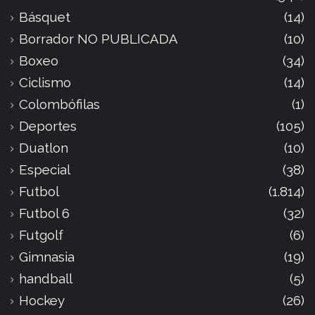
Básquet
(14)
Borrador NO PUBLICADA
(10)
Boxeo
(34)
Ciclismo
(14)
Colombófilas
(1)
Deportes
(105)
Duatlon
(10)
Especial
(38)
Futbol
(1.814)
Futbol 6
(32)
Futgolf
(6)
Gimnasia
(19)
handball
(5)
Hockey
(26)