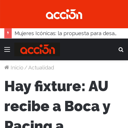
Mujeres Icónicas: la propuesta para desarrollo empresarial femenino que llega a Balcarce
Menú
B
Inicio
/
Actualidad
Hay fixture: AU
recibe a Boca y
Racing a