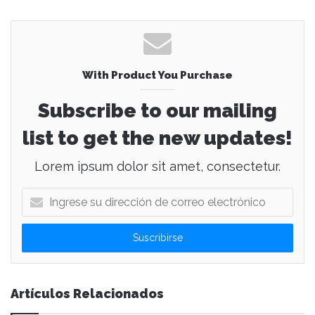
With Product You Purchase
Subscribe to our mailing
list to get the new updates!
Lorem ipsum dolor sit amet, consectetur.
I
n
g
r
e
s
e
Artículos Relacionados
s
u