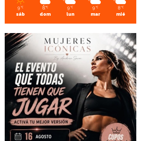
9
8
9
9
8
℃
℃
℃
℃
℃
sáb
dom
lun
mar
mié