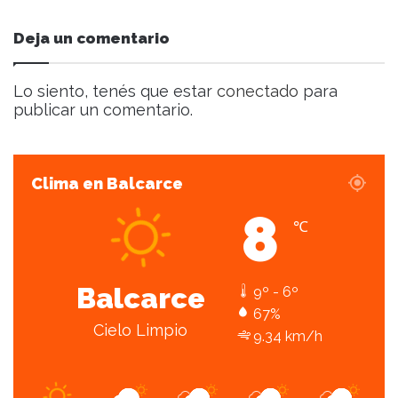
t
r
Deja un comentario
ó
n
i
Lo siento, tenés que estar
conectado
para
c
publicar un comentario.
o
Clima en Balcarce
8
℃
Balcarce
9º - 6º
67%
Cielo Limpio
9.34 km/h