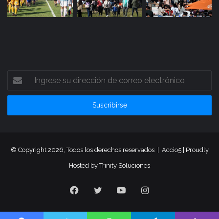
Ingrese
su
dirección
de
correo
electrónico
© Copyright 2026, Todos los derechos reservados |
Accio5
| Proudly
Hosted by
Trinity Soluciones
Facebook
Twitter
YouTube
Instagram