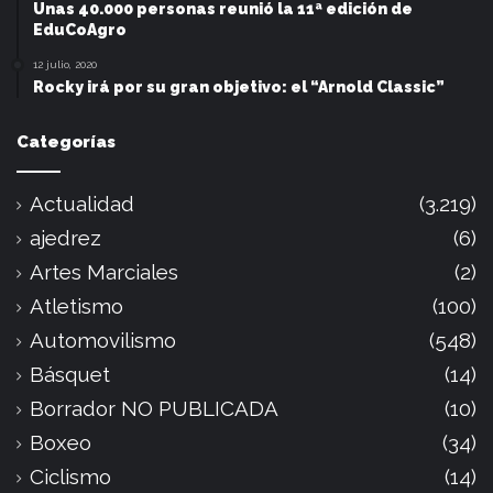
Unas 40.000 personas reunió la 11ª edición de
EduCoAgro
12 julio, 2020
Rocky irá por su gran objetivo: el “Arnold Classic”
Categorías
Actualidad
(3.219)
ajedrez
(6)
Artes Marciales
(2)
Atletismo
(100)
Automovilismo
(548)
Básquet
(14)
Borrador NO PUBLICADA
(10)
Boxeo
(34)
Ciclismo
(14)