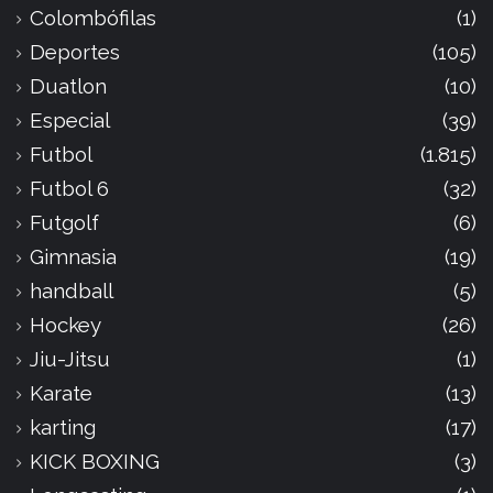
Colombófilas
(1)
Deportes
(105)
Duatlon
(10)
Especial
(39)
Futbol
(1.815)
Futbol 6
(32)
Futgolf
(6)
Gimnasia
(19)
handball
(5)
Hockey
(26)
Jiu-Jitsu
(1)
Karate
(13)
karting
(17)
KICK BOXING
(3)