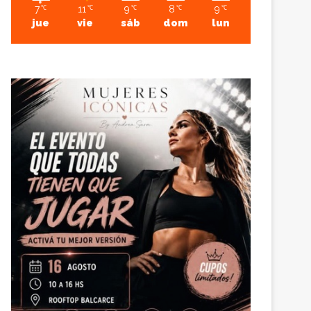
7
11
9
8
9
℃
℃
℃
℃
℃
jue
vie
sáb
dom
lun