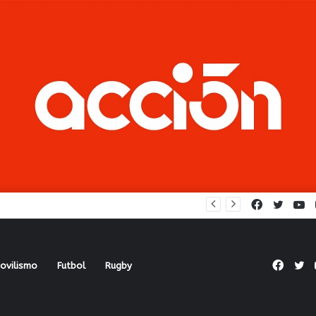
Oficial: la Liga apeló a viejo formato para el “Clausura”
Facebook
Twitte
Y
Face
Tw
ovilismo
Futbol
Rugby