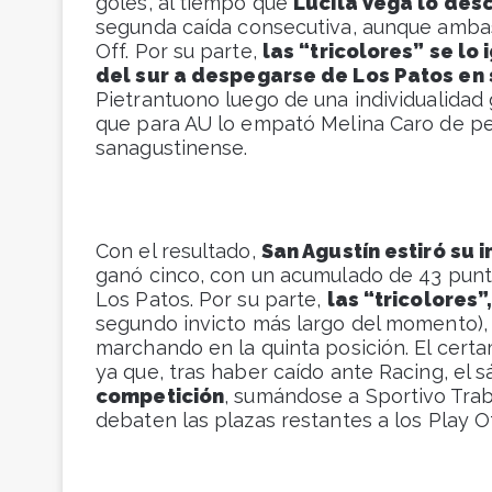
goles, al tiempo que
Lucila Vega lo desc
segunda caída consecutiva, aunque ambas 
Off. Por su parte,
las “tricolores” se lo
del sur a despegarse de Los Patos en 
Pietrantuono luego de una individualidad
que para AU lo empató Melina Caro de pena
sanagustinense.
Con el resultado,
San Agustín estiró su i
ganó cinco, con un acumulado de 43 punt
Los Patos. Por su parte,
las “tricolores”
segundo invicto más largo del momento)
marchando en la quinta posición. El cer
ya que, tras haber caído ante Racing, el 
competición
, sumándose a Sportivo Trab
debaten las plazas restantes a los Play Of