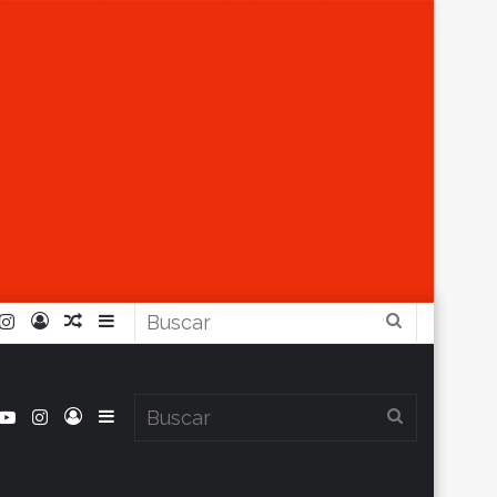
r
ouTube
Instagram
Iniciar
Artículo
Barra
Buscar
Sesión
Aleatorio
Lateral
book
itter
YouTube
Instagram
Iniciar
Barra
Buscar