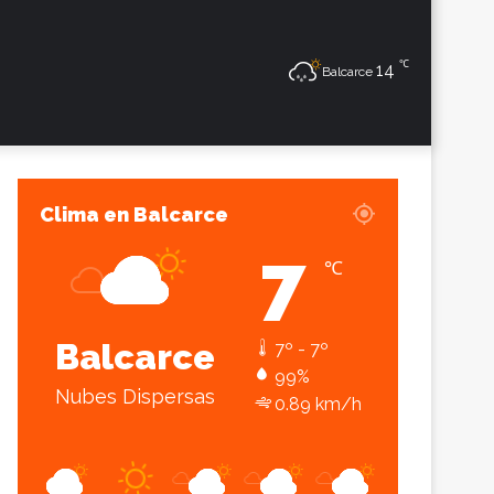
℃
Sesión
Lateral
14
Balcarce
Clima en Balcarce
7
℃
Balcarce
7º - 7º
99%
Nubes Dispersas
0.89 km/h