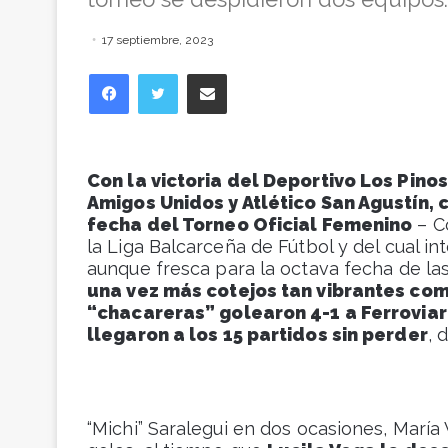
17 septiembre, 2023
Facebook
Twitter
Compartir vía correo electrónico
Con la victoria del Deportivo Los Pinos
Amigos Unidos y Atlético San Agustín, 
fecha del Torneo Oficial Femenino
– C
la Liga Balcarceña de Fútbol y del cual i
aunque fresca para la octava fecha de la
una vez más cotejos tan vibrantes co
“chacareras” golearon 4-1 a Ferroviar
llegaron a los 15 partidos sin perder
, 
“Michi” Saralegui en dos ocasiones, María V