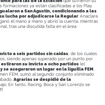
ontó para las de la Estación
que sufrieron su
formaciones ya están clasificadas a los Play
 igualaron a San Agustín, condicionando a las
su lucha por adjudicarse la Regular
. Anaclara
 ganó el mano a mano y abrió la cuenta, mientras
l, tras una discutida falta en el área
nvicto a seis partidos sin caídas
, de los cuales
os, siendo apenas superado por un punto por
, estiraron su invicto a ocho partidos
(el
,
y se aseguraron un lugar en la liguilla FEM
,
tamen FEM, sumó al segundo conjunto eliminado
sábado,
Agrarias se despidió de la
ajo. En tanto, Racing, Boca y San Lorenzo se
f.