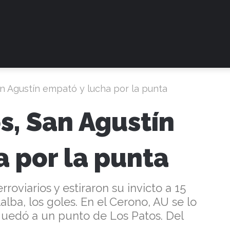
n Agustín empató y lucha por la punta
s, San Agustín
 por la punta
rroviarios y estiraron su invicto a 15
llalba, los goles. En el Cerono, AU se lo
uedó a un punto de Los Patos. Del