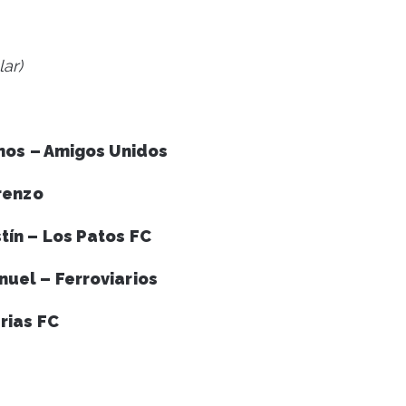
ar)
nos – Amigos Unidos
renzo
tín – Los Patos FC
nuel – Ferroviarios
rias FC