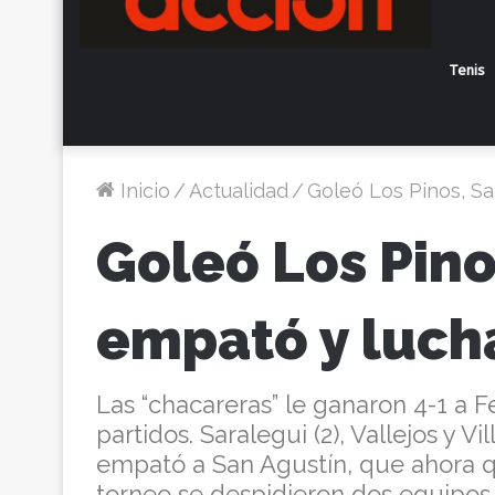
Tenis
Inicio
/
Actualidad
/
Goleó Los Pinos, Sa
Goleó Los Pino
empató y lucha
Las “chacareras” le ganaron 4-1 a Fe
partidos. Saralegui (2), Vallejos y Vi
empató a San Agustín, que ahora q
torneo se despidieron dos equipos.