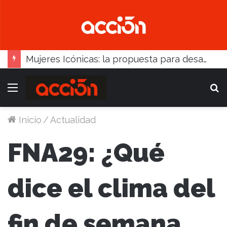
Mujeres Icónicas: la propuesta para desarrollo empresarial femenino que llega a Balcarce
Menú
B
Inicio
/
Actualidad
FNA29: ¿Qué
dice el clima del
fin de semana