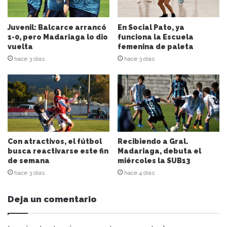
c
c
i
Juvenil: Balcarce arrancó
En Social Pato, ya
ó
1-0, pero Madariaga lo dio
funciona la Escuela
n
vuelta
femenina de paleta
d
hace 3 días
hace 3 días
e
c
o
r
r
e
o
e
Con atractivos, el fútbol
Recibiendo a Gral.
l
busca reactivarse este fin
Madariaga, debuta el
de semana
miércoles la SUB13
e
c
hace 3 días
hace 4 días
t
r
Deja un comentario
ó
n
i