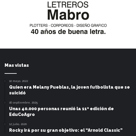
Mas vistas
10 mayo, 2022
Quien era Melany Pueblas, la joven futbolista que se
suicidó
16 septiembre, 2025
Unas 40.000 personas reunió la 11ª edición de
EduCoAgro
12 julio, 2020
Rocky irá por su gran objetivo: el “Arnold Classic”