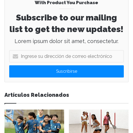
With Product You Purchase
Subscribe to our mailing
list to get the new updates!
Lorem ipsum dolor sit amet, consectetur.
I
n
g
r
e
s
e
Artículos Relacionados
s
u
d
i
r
e