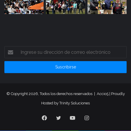
Ingrese
su
dirección
de
correo
electrónico
© Copyright 2026, Todos los derechos reservados |
Accio5
| Proudly
Hosted by
Trinity Soluciones
Facebook
Twitter
YouTube
Instagram