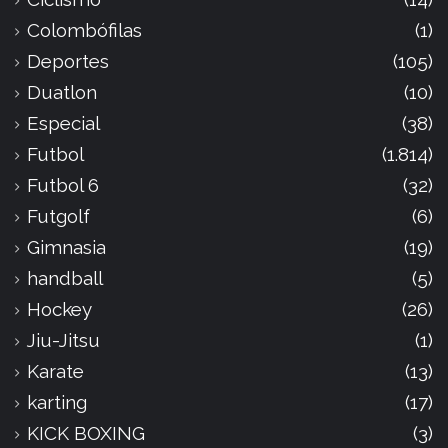
Colombófilas
(1)
Deportes
(105)
Duatlon
(10)
Especial
(38)
Futbol
(1.814)
Futbol 6
(32)
Futgolf
(6)
Gimnasia
(19)
handball
(5)
Hockey
(26)
Jiu-Jitsu
(1)
Karate
(13)
karting
(17)
KICK BOXING
(3)