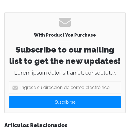
With Product You Purchase
Subscribe to our mailing
list to get the new updates!
Lorem ipsum dolor sit amet, consectetur.
I
n
g
r
e
s
e
Artículos Relacionados
s