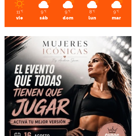
11
9
9
8
9
℃
℃
℃
℃
℃
vie
sáb
dom
lun
mar