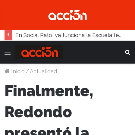
En Social Pato, ya funciona la Escuela femenina de paleta
Menú
B
Inicio
/
Actualidad
Finalmente,
Redondo
presentó la