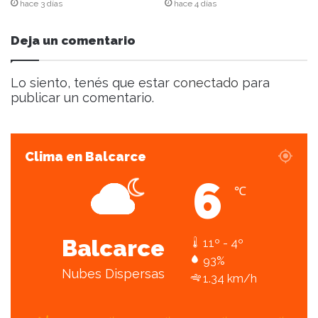
c
hace 3 días
hace 4 días
t
r
Deja un comentario
ó
n
i
Lo siento, tenés que estar
conectado
para
c
publicar un comentario.
o
Clima en Balcarce
6
℃
Balcarce
11º - 4º
93%
Nubes Dispersas
1.34 km/h