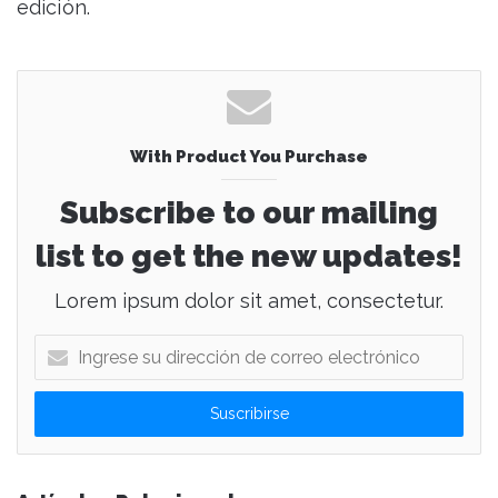
edición.
With Product You Purchase
Subscribe to our mailing
list to get the new updates!
Lorem ipsum dolor sit amet, consectetur.
I
n
g
r
e
s
e