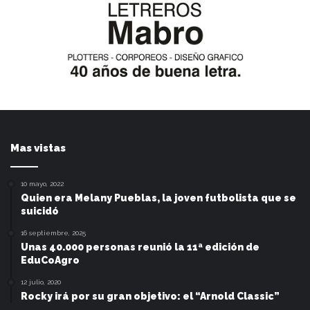
Mas vistas
10 mayo, 2022
Quien era Melany Pueblas, la joven futbolista que se
suicidó
16 septiembre, 2025
Unas 40.000 personas reunió la 11ª edición de
EduCoAgro
12 julio, 2020
Rocky irá por su gran objetivo: el “Arnold Classic”