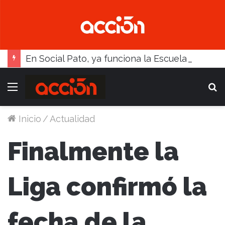
En Social Pato, ya funciona la Escuela femenina de paleta
Menú
B
Inicio
/
Actualidad
Finalmente la
Liga confirmó la
fecha de la