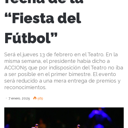
“Fiesta del
Fútbol”
Será el jueves 13 de febrero en el Teatro. En la
misma semana, el presidente había dicho a
ACCION5 que por indisposición del Teatro no iba
a ser posible en el primer bimestre. El evento
será reducido a una mera entrega de premios y
reconocimientos.
7 enero, 2025
569