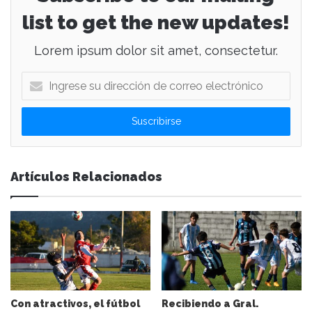
list to get the new updates!
Lorem ipsum dolor sit amet, consectetur.
I
n
g
r
e
s
e
Artículos Relacionados
s
u
d
i
r
e
c
c
i
Con atractivos, el fútbol
Recibiendo a Gral.