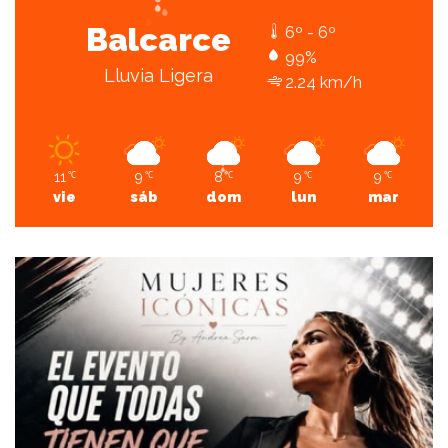
Balcarce
6º - 6º
99%
Lluvia Ligera
2.24 km/h
11
9
8
9
9
℃
℃
℃
℃
℃
vie
sáb
dom
lun
mar