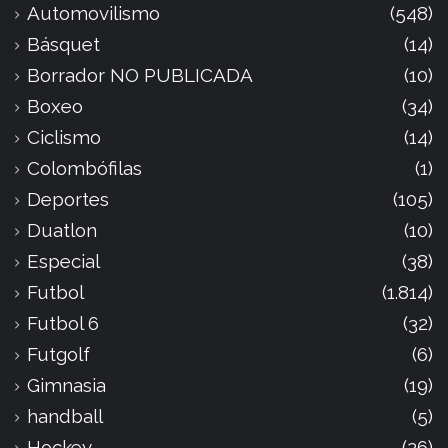
Automovilismo
(548)
Básquet
(14)
Borrador NO PUBLICADA
(10)
Boxeo
(34)
Ciclismo
(14)
Colombófilas
(1)
Deportes
(105)
Duatlon
(10)
Especial
(38)
Futbol
(1.814)
Futbol 6
(32)
Futgolf
(6)
Gimnasia
(19)
handball
(5)
Hockey
(26)