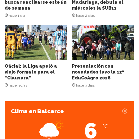
ó
busca reactivarse este fin
Madariaga, debuta el
n
de semana
miércoles la SUB13
d
hace 1 día
hace 2 días
e
c
o
r
r
e
o
e
Oficial: la Liga apeló a
Presentación con
l
viejo formato para el
novedades tuvo la 12ª
“Clausura”
EduCoAgro 2026
e
c
hace 3 días
hace 3 días
t
r
ó
Clima en Balcarce
n
i
6
c
℃
o