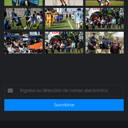
Ingrese
su
dirección
de
correo
electrónico