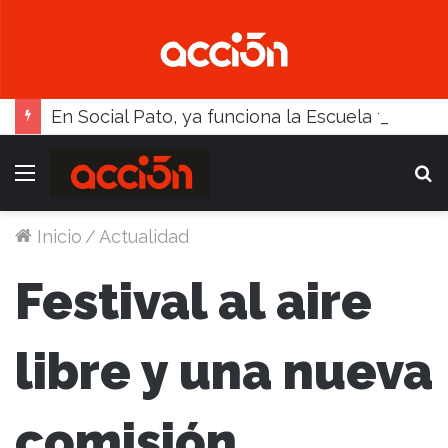
En Social Pato, ya funciona la Escuela femenina de paleta
Menú
B
Inicio
/
Actualidad
Festival al aire
libre y una nueva
comisión