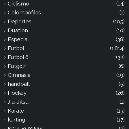
Ciclismo
(14)
Colombófilas
(1)
Deportes
(105)
Duatlon
(10)
Especial
(38)
Futbol
(1.814)
Futbol 6
(32)
Futgolf
(6)
Gimnasia
(19)
handball
(5)
Hockey
(26)
Jiu-Jitsu
(1)
Karate
(13)
karting
(17)
KICK BOXING
(3)