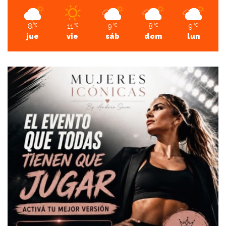
8
11
9
8
9
℃
℃
℃
℃
℃
jue
vie
sáb
dom
lun