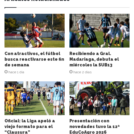
s
u
d
i
r
e
c
c
i
Con atractivos, el fútbol
Recibiendo a Gral.
ó
busca reactivarse este fin
Madariaga, debuta el
n
de semana
miércoles la SUB13
d
hace 1 día
hace 2 días
e
c
o
r
r
e
o
e
Oficial: la Liga apeló a
Presentación con
l
viejo formato para el
novedades tuvo la 12ª
“Clausura”
EduCoAgro 2026
e