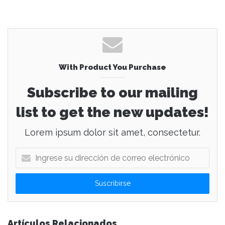
With Product You Purchase
Subscribe to our mailing
list to get the new updates!
Lorem ipsum dolor sit amet, consectetur.
I
n
g
r
e
s
e
Artículos Relacionados