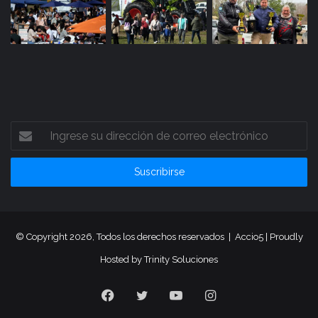
Ingrese
su
dirección
de
correo
electrónico
© Copyright 2026, Todos los derechos reservados |
Accio5
| Proudly
Hosted by
Trinity Soluciones
Facebook
Twitter
YouTube
Instagram