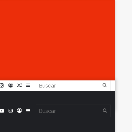
r
ouTube
Instagram
Iniciar
Artículo
Barra
Buscar
Sesión
Aleatorio
Lateral
book
itter
YouTube
Instagram
Iniciar
Barra
Buscar
Clima en Balcarce