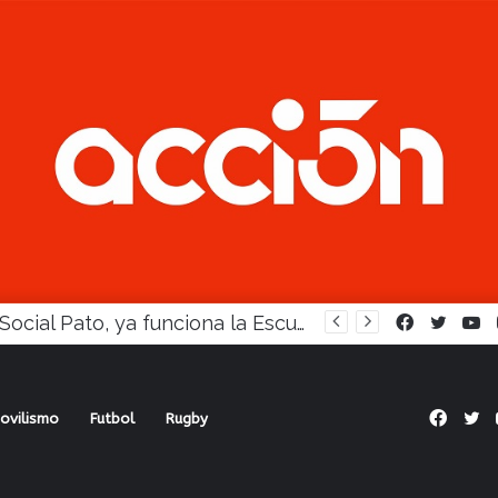
En Social Pato, ya funciona la Escuela femenina de paleta
Facebook
Twitte
Y
Face
Tw
ovilismo
Futbol
Rugby
to ampara a Ferro y podrá jugar las semis