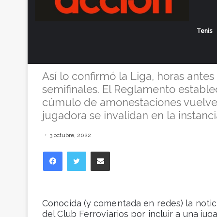
Femenino: re
Tenis
a Ferro y podrá
Así lo confirmó la Liga, horas antes
semifinales. El Reglamento estable
cúmulo de amonestaciones vuelve a 
jugadora se invalidan en la instanci
3 octubre, 2022
Facebook
Twitter
Compartir vía correo electrónico
Conocida (y comentada en redes) la notic
del Club Ferroviarios por incluir a una ju