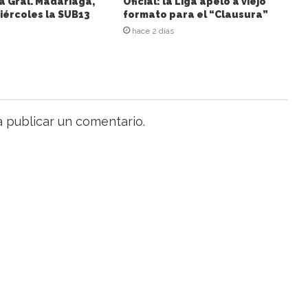
a Gral. Madariaga,
Oficial: la Liga apeló a viejo
iércoles la SUB13
formato para el “Clausura”
hace 2 días
 publicar un comentario.