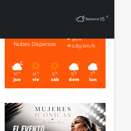
10
℃
℃
Sesión
Lateral
15
Balcarce
Balcarce
10º - 10º
90%
Nubes Dispersas
0.89 km/h
10
11
9
9
7
℃
℃
℃
℃
℃
jue
vie
sáb
dom
lun