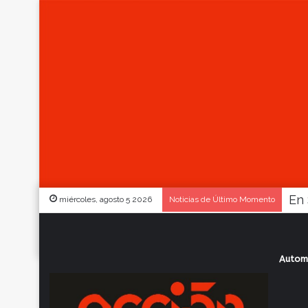
miércoles, agosto 5 2026
Noticias de Último Momento
Autom
Inicio
/
Actualidad
/
Femenino: reglamen