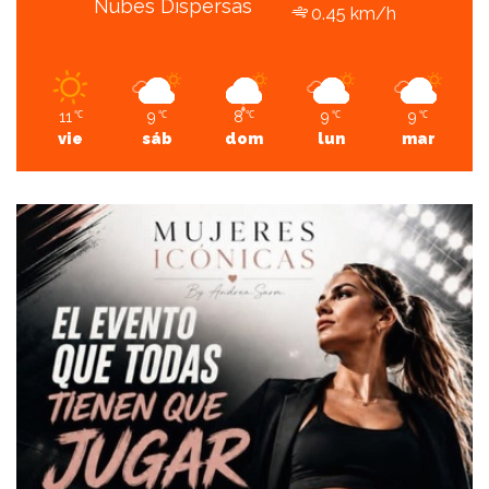
Nubes Dispersas
0.45 km/h
11
9
8
9
9
℃
℃
℃
℃
℃
vie
sáb
dom
lun
mar