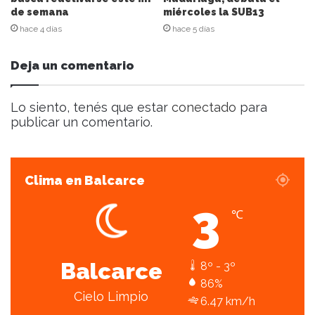
de semana
miércoles la SUB13
e
c
hace 4 días
hace 5 días
t
r
Deja un comentario
ó
n
i
Lo siento, tenés que estar
conectado
para
c
publicar un comentario.
o
Clima en Balcarce
3
℃
Balcarce
8º - 3º
86%
Cielo Limpio
6.47 km/h