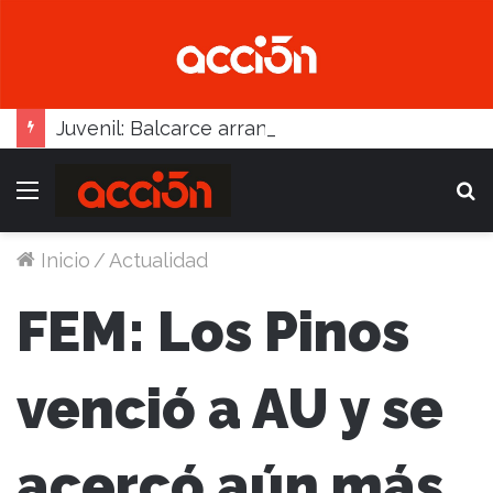
Juvenil: Balcarce arrancó 1-0, pero Madariaga lo dio vuelta
Menú
B
Inicio
/
Actualidad
FEM: Los Pinos
venció a AU y se
acercó aún más