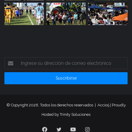
Ingrese
su
dirección
de
correo
electrónico
© Copyright 2026, Todos los derechos reservados |
Accio5
| Proudly
Hosted by
Trinity Soluciones
Facebook
Twitter
YouTube
Instagram