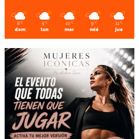
8
9
10
9
11
℃
℃
℃
℃
℃
dom
lun
mar
mié
jue