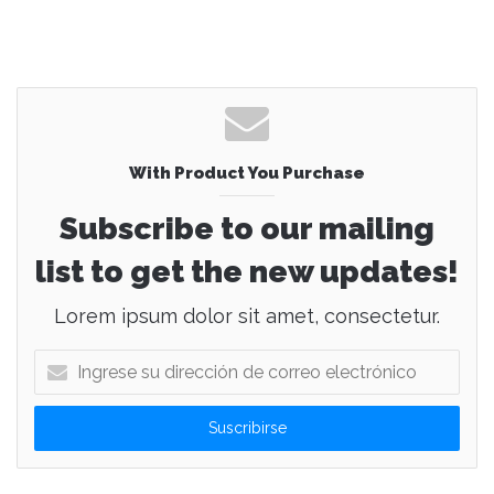
With Product You Purchase
Subscribe to our mailing
list to get the new updates!
Lorem ipsum dolor sit amet, consectetur.
I
n
g
r
e
s