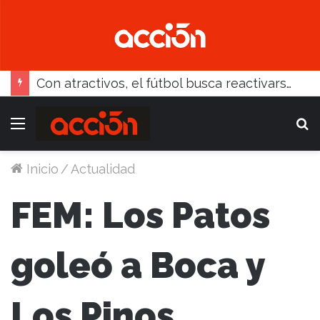
Recibiendo a Gral. Madariaga, debuta el miércoles la SUB13
Menú
B
Inicio
/
Actualidad
FEM: Los Patos
goleó a Boca y
Los Pinos