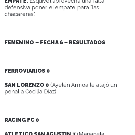
EMPATE.
Esquivel aprovecha una falla
defensiva poner el empate para “las
chacareras”.
FEMENINO – FECHA 6 – RESULTADOS
FERROVIARIOS 0
SAN LORENZO 0
(Ayelén Armoa le atajó un
penal a Cecilia Díaz)
RACING FC 0
ATLETICO SAN AGUSTIN 7
(Marianela