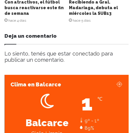
e
Con atractivos, el fútbol
Recibiendo a Gral.
l
busca reactivarse este fin
Madariaga, debuta el
de semana
miércoles la SUB13
e
c
hace 4 días
hace 5 días
t
r
Deja un comentario
ó
n
i
Lo siento, tenés que estar
conectado
para
c
publicar un comentario.
o
Clima en Balcarce
1
℃
Balcarce
9º - 1º
89%