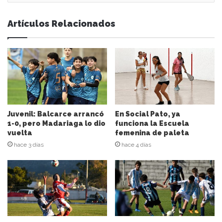
s
e
Artículos Relacionados
s
u
d
i
r
e
c
c
i
Juvenil: Balcarce arrancó
En Social Pato, ya
ó
1-0, pero Madariaga lo dio
funciona la Escuela
n
vuelta
femenina de paleta
d
hace 3 días
hace 4 días
e
c
o
r
r
e
o