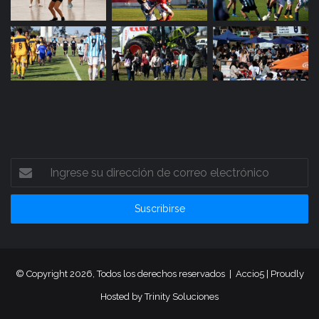
Ingrese
su
dirección
de
correo
electrónico
© Copyright 2026, Todos los derechos reservados |
Accio5
| Proudly
Hosted by
Trinity Soluciones