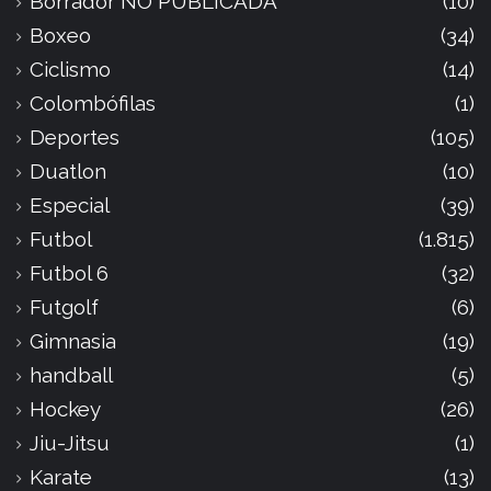
Borrador NO PUBLICADA
(10)
Boxeo
(34)
Ciclismo
(14)
Colombófilas
(1)
Deportes
(105)
Duatlon
(10)
Especial
(39)
Futbol
(1.815)
Futbol 6
(32)
Futgolf
(6)
Gimnasia
(19)
handball
(5)
Hockey
(26)
Jiu-Jitsu
(1)
Karate
(13)