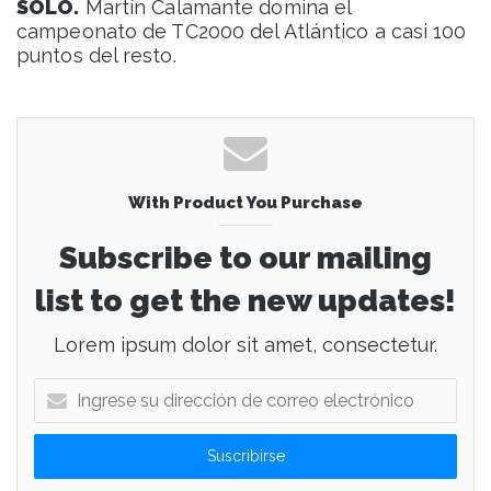
SOLO.
Martín Calamante domina el
campeonato de TC2000 del Atlántico a casi 100
puntos del resto.
With Product You Purchase
Subscribe to our mailing
list to get the new updates!
Lorem ipsum dolor sit amet, consectetur.
I
n
g
r
e