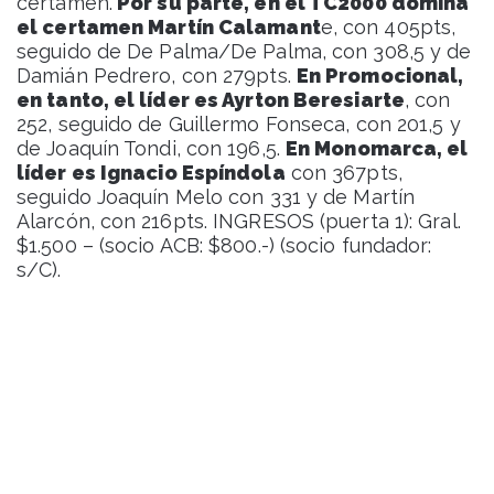
certamen.
Por su parte, en el TC2000 domina
el certamen Martín Calamant
e, con 405pts,
seguido de De Palma/De Palma, con 308,5 y de
Damián Pedrero, con 279pts.
En Promocional,
en tanto, el líder es Ayrton Beresiarte
, con
252, seguido de Guillermo Fonseca, con 201,5 y
de Joaquín Tondi, con 196,5.
En Monomarca, el
líder es Ignacio Espíndola
con 367pts,
seguido Joaquín Melo con 331 y de Martín
Alarcón, con 216pts. INGRESOS (puerta 1): Gral.
$1.500 – (socio ACB: $800.-) (socio fundador:
s/C).