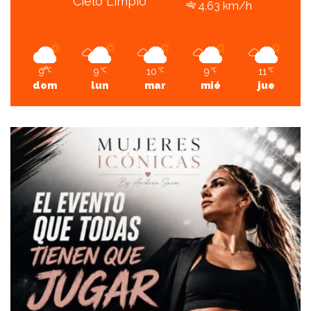
Cielo Limpio
4.63 km/h
9
9
10
9
11
℃
℃
℃
℃
℃
dom
lun
mar
mié
jue