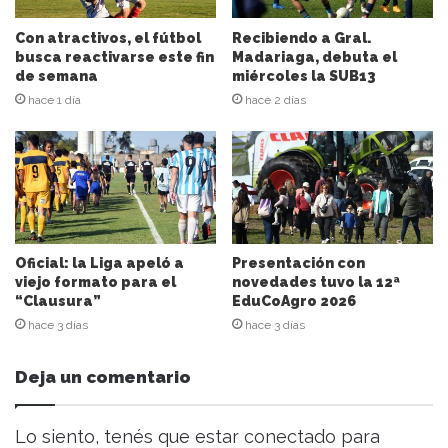
c
i
Con atractivos, el fútbol
Recibiendo a Gral.
ó
busca reactivarse este fin
Madariaga, debuta el
n
de semana
miércoles la SUB13
d
hace 1 día
hace 2 días
e
c
o
r
r
e
o
e
Oficial: la Liga apeló a
Presentación con
l
viejo formato para el
novedades tuvo la 12ª
“Clausura”
EduCoAgro 2026
e
c
hace 3 días
hace 3 días
t
r
Deja un comentario
ó
n
i
Lo siento, tenés que estar
conectado
para