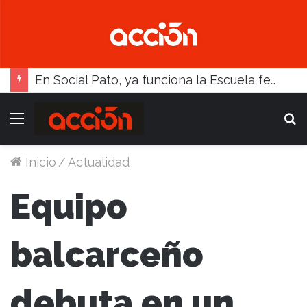
En Social Pato, ya funciona la Escuela femenina de paleta
Menú
B
Inicio
/
Actualidad
Equipo
balcarceño
debuta en un