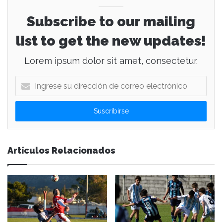
Subscribe to our mailing
list to get the new updates!
Lorem ipsum dolor sit amet, consectetur.
I
n
g
r
e
s
e
Artículos Relacionados
s
u
d
i
r
e
c