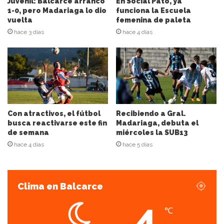
Juvenil: Balcarce arrancó
En Social Pato, ya
ó
1-0, pero Madariaga lo dio
funciona la Escuela
n
vuelta
femenina de paleta
d
hace 3 días
hace 4 días
e
c
o
r
r
e
o
e
Con atractivos, el fútbol
Recibiendo a Gral.
l
busca reactivarse este fin
Madariaga, debuta el
de semana
miércoles la SUB13
e
c
hace 4 días
hace 5 días
t
r
ó
Clima en Balcarce
n
i
4
c
℃
o