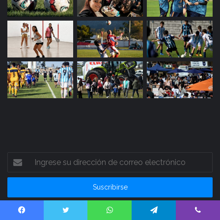
Ingrese
su
dirección
de
correo
electrónico
Facebook
Twitter
WhatsApp
Telegram
Viber