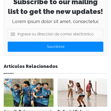
Subscribe to our mailing
list to get the new updates!
Lorem ipsum dolor sit amet, consectetur.
I
n
g
r
e
s
e
Artículos Relacionados
s
u
d
i
r
e
c
c
i