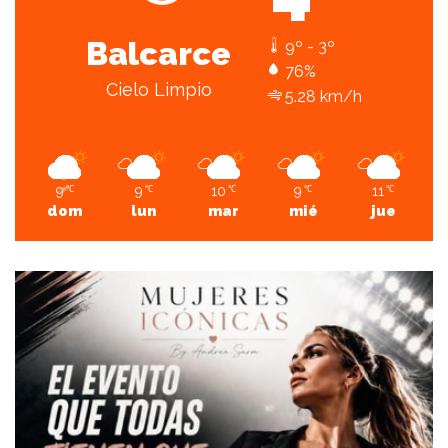
Balcarce
9º - 3º
76%
Cielo Limpio
5.28 km/h
9
9
10
9
11
℃
℃
℃
℃
℃
dom
lun
mar
mié
jue