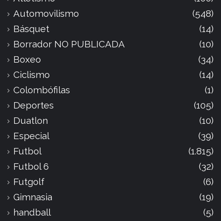
Automovilismo
(548)
Básquet
(14)
Borrador NO PUBLICADA
(10)
Boxeo
(34)
Ciclismo
(14)
Colombófilas
(1)
Deportes
(105)
Duatlon
(10)
Especial
(39)
Futbol
(1.815)
Futbol 6
(32)
Futgolf
(6)
Gimnasia
(19)
handball
(5)