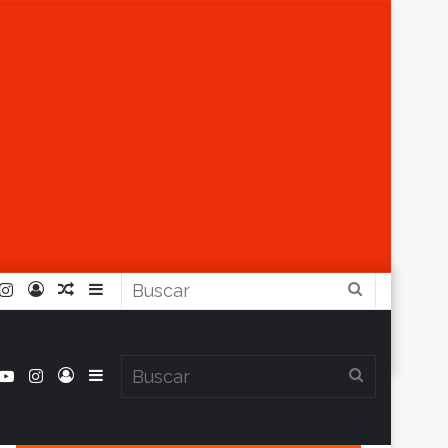
r
ouTube
Instagram
Iniciar
Artículo
Barra
Buscar
Sesión
Aleatorio
Lateral
book
itter
YouTube
Instagram
Iniciar
Barra
Buscar
Clima en Balcarce