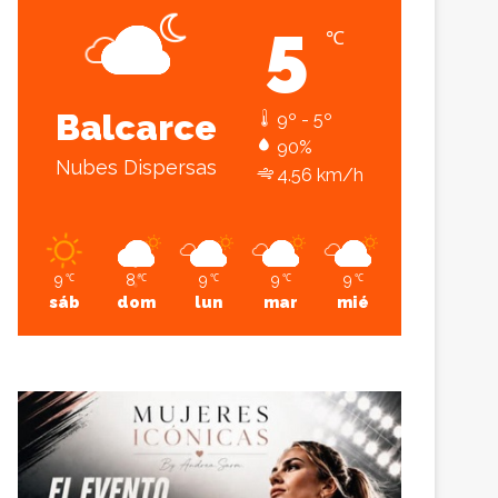
5
℃
Sesión
Lateral
Balcarce
9º - 5º
90%
Nubes Dispersas
4.56 km/h
9
8
9
9
9
℃
℃
℃
℃
℃
sáb
dom
lun
mar
mié