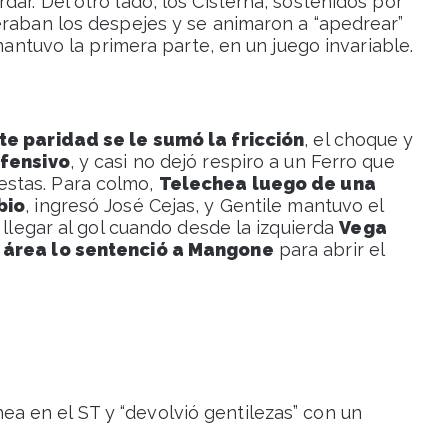
ar. Del otro lado, los Cisterna, sostenidos por
eraban los despejes y se animaron a “apedrear”
 mantuvo la primera parte, en un juego invariable.
te paridad se le sumó la fricción
, el choque y
fensivo
, y casi no dejó respiro a un Ferro que
stas. Para colmo,
Telechea luego de una
bio
, ingresó José Cejas, y Gentile mantuvo el
 llegar al gol cuando desde la izquierda
Vega
l área lo sentenció a Mangone
para abrir el
a en el ST y “devolvió gentilezas” con un