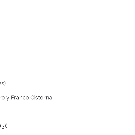
as)
o y Franco Cisterna
3))