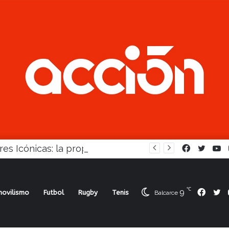
Mujeres Icónicas: la propuesta para desarrollo empresarial femenino que llega a Balcarce
Facebook
Twitte
Y
℃
9
Face
Tw
ovilismo
Futbol
Rugby
Tenis
Balcarce
en San Manuel y Ferro venció a Boca con polémica