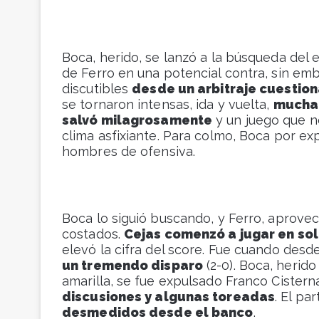
Boca, herido, se lanzó a la búsqueda de
de Ferro en una potencial contra, sin emb
discutibles
desde un arbitraje cuestio
se tornaron intensas, ida y vuelta,
mucha
salvó milagrosamente
y un juego que no
clima asfixiante. Para colmo, Boca por ex
hombres de ofensiva.
Boca lo siguió buscando, y Ferro, aprovec
costados.
Cejas comenzó a jugar en sol
elevó la cifra del score. Fue cuando des
un tremendo disparo
(2-0). Boca, herid
amarilla, se fue expulsado Franco Cistern
discusiones y algunas toreadas
. El pa
desmedidos desde el banco
.