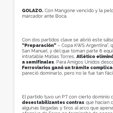
GOLAZO.
Con Mangone vencido y la pelota
marcador ante Boca.
Con dos partidos clave se abrió este sába
“Preparación”
– Copa KWS Argentina”, qu
San Manuel, y del que toman parte 8 equipo
intratable Matías Torres,
Atlético elimin
a semifinales
. Para Amigos Unidos desco
Ferroviarios ganó un trámite complica
pareció dominarlo, pero no le fue tan fácil
El partido tuvo un PT con cierto dominio 
desestabilizantes contras
que hacían q
algunas llegadas y tiros al arco que apen