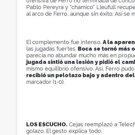
ofensiva de Ferro no terminaba de concord
Pablo Pereyra y “chamico” Lleufull recup
al arco de Ferro, aunque sin éxito. Así se
El complemento fue intenso.
A la aparen
las jugadas fuertes.
Boca se tornó más o
parecía no abundar mucho más en propue
jugada sintió una lesión y pidió el cam
mismo equilibrio ofensivo. Así, Ferro pudo
recibió un pelotazo bajo y adentro de
marcador (1-0).
LOS ESCUCHO.
Cejas reemplazó a Teleche
golazo. El gesto explica todo.