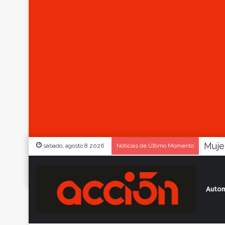
sábado, agosto 8 2026
Noticias de Último Momento
Autom
Inicio
/
Actualidad
/
El “tricolor” cayó 