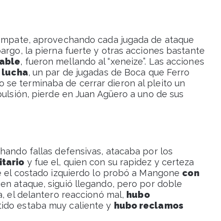
l empate, aprovechando cada jugada de ataque
argo, la pierna fuerte y otras acciones bastante
nable
, fueron mellando al “xeneize”. Las acciones
 lucha
, un par de jugadas de Boca que Ferro
 se terminaba de cerrar dieron al pleito un
pulsión, pierde en Juan Agüero a uno de sus
hando fallas defensivas, atacaba por los
itario
y fue el, quien con su rapidez y certeza
de el costado izquierdo lo probó a Mangone
con
o en ataque, siguió llegando, pero por doble
a, el delantero reaccionó mal,
hubo
rtido estaba muy caliente y
hubo reclamos