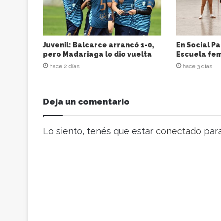
c
i
ó
n
d
Juvenil: Balcarce arrancó 1-0,
En Social Pa
e
pero Madariaga lo dio vuelta
Escuela fem
c
hace 2 días
hace 3 días
o
r
r
Deja un comentario
e
o
e
Lo siento, tenés que estar
conectado
para
l
e
c
t
r
ó
n
i
c