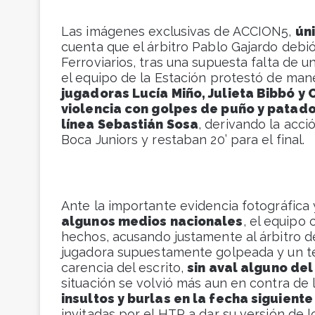
Las imágenes exclusivas de ACCION5,
ún
cuenta que el árbitro Pablo Gajardo debió
Ferroviarios, tras una supuesta falta de 
el equipo de la Estación protestó de ma
jugadoras Lucía Miño, Julieta Bibbó y 
violencia con golpes de puño y patado
línea Sebastián Sosa
, derivando la acc
Boca Juniors y restaban 20’ para el final.
Ante la importante evidencia fotográfica 
algunos medios nacionales
, el equipo
hechos, acusando justamente al árbitro d
jugadora supuestamente golpeada y un tex
carencia del escrito,
sin aval alguno del
situación se volvió más aun en contra de 
insultos y burlas en la fecha siguiente
invitadas por el HTP a dar su versión de 