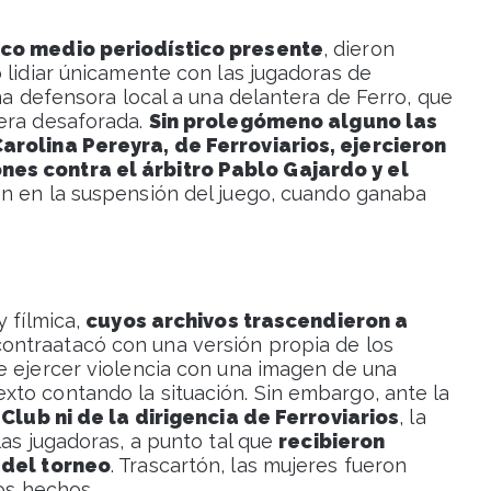
ico medio periodístico presente
, dieron
 lidiar únicamente con las jugadoras de
una defensora local a una delantera de Ferro, que
nera desaforada.
Sin prolegómeno alguno las
Carolina Pereyra, de Ferroviarios, ejercieron
nes contra el árbitro Pablo Gajardo y el
ión en la suspensión del juego, cuando ganaba
y fílmica,
cuyos archivos trascendieron a
 contraatacó con una versión propia de los
e ejercer violencia con una imagen de una
to contando la situación. Sin embargo, ante la
 Club ni de la dirigencia de Ferroviarios
, la
las jugadoras, a punto tal que
recibieron
 del torneo
. Trascartón, las mujeres fueron
los hechos.