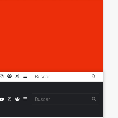
r
ouTube
Instagram
Iniciar
Artículo
Barra
Buscar
Sesión
Aleatorio
Lateral
book
itter
YouTube
Instagram
Iniciar
Barra
Buscar