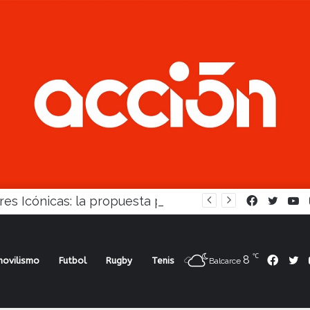
Mujeres Icónicas: la propuesta para desarrollo empresarial femenino que llega a Balcarce
Facebook
Twitte
Y
℃
8
Face
Tw
ovilismo
Futbol
Rugby
Tenis
Balcarce