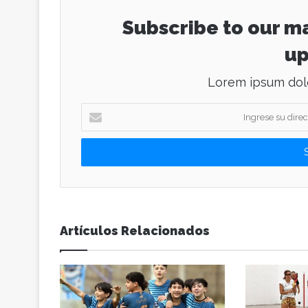
Subscribe to our ma
up
Lorem ipsum dolo
I
n
g
r
e
s
e
s
u
Artículos Relacionados
d
i
r
e
c