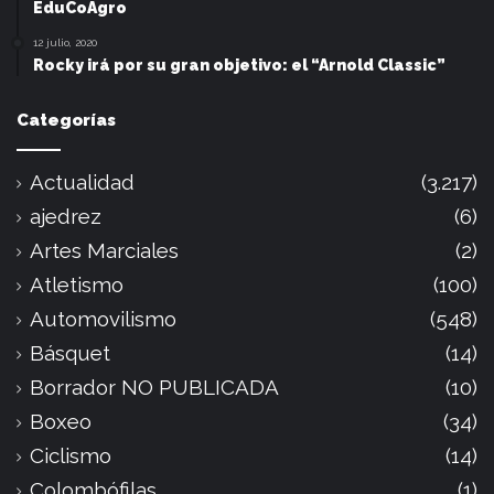
EduCoAgro
12 julio, 2020
Rocky irá por su gran objetivo: el “Arnold Classic”
Categorías
Actualidad
(3.217)
ajedrez
(6)
Artes Marciales
(2)
Atletismo
(100)
Automovilismo
(548)
Básquet
(14)
Borrador NO PUBLICADA
(10)
Boxeo
(34)
Ciclismo
(14)
Colombófilas
(1)