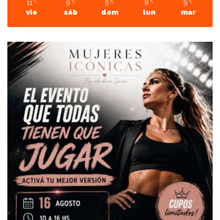
11
9
9
8
9
℃
℃
℃
℃
℃
vie
sáb
dom
lun
mar