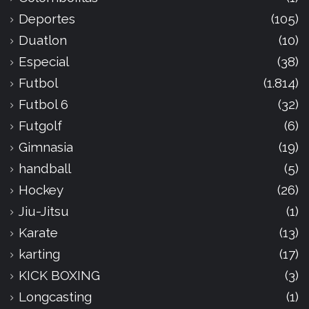
Deportes
(105)
Duatlon
(10)
Especial
(38)
Futbol
(1.814)
Futbol 6
(32)
Futgolf
(6)
Gimnasia
(19)
handball
(5)
Hockey
(26)
Jiu-Jitsu
(1)
Karate
(13)
karting
(17)
KICK BOXING
(3)
Longcasting
(1)