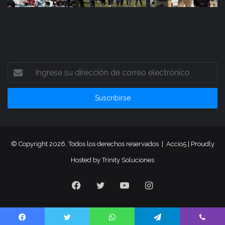
Ingrese
su
dirección
de
correo
electrónico
© Copyright 2026, Todos los derechos reservados |
Accio5
| Proudly
Hosted by
Trinity Soluciones
Facebook
Twitter
YouTube
Instagram