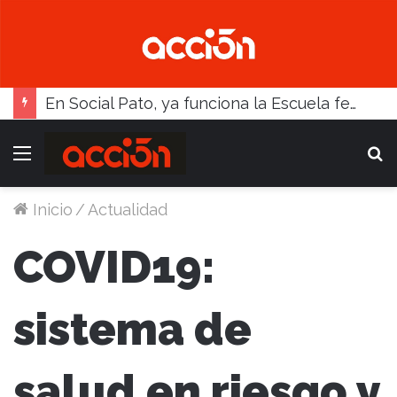
En Social Pato, ya funciona la Escuela femenina de paleta
Menú
B
Inicio
/
Actualidad
COVID19:
sistema de
salud en riesgo y