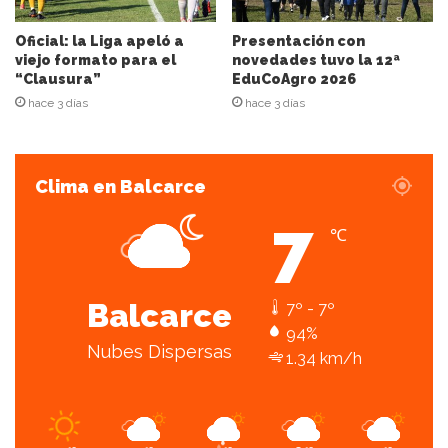
o
e
Oficial: la Liga apeló a
Presentación con
l
viejo formato para el
novedades tuvo la 12ª
“Clausura”
EduCoAgro 2026
e
c
hace 3 días
hace 3 días
t
r
ó
Clima en Balcarce
n
i
7
c
℃
o
Balcarce
7º - 7º
94%
Nubes Dispersas
1.34 km/h