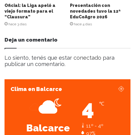
e
Oficial: la Liga apeló a
Presentación con
l
viejo formato para el
novedades tuvo la 12ª
“Clausura”
EduCoAgro 2026
e
c
hace 3 días
hace 4 días
t
r
Deja un comentario
ó
n
i
Lo siento, tenés que estar
conectado
para
c
publicar un comentario.
o
Clima en Balcarce
4
℃
Balcarce
11º - 4º
97%