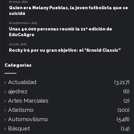
10 mayo, 2022
Quien era Melany Pueblas, la joven futbolista que se
suicidó
16 septiembre, 2025
Unas 40.000 personas reunió la 11ª edición de
EduCoAgro
12 julio, 2020
Rocky irá por su gran objetivo: el “Arnold Classic”
Categorías
Actualidad
(3.217)
ajedrez
(6)
Artes Marciales
(2)
Atletismo
(100)
Automovilismo
(548)
Básquet
(14)