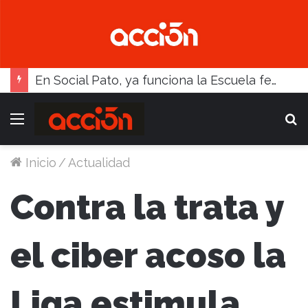
Con atractivos, el fútbol busca reactivarse este fin de semana
Menú
B
Inicio
/
Actualidad
Contra la trata y
el ciber acoso la
Liga estimula