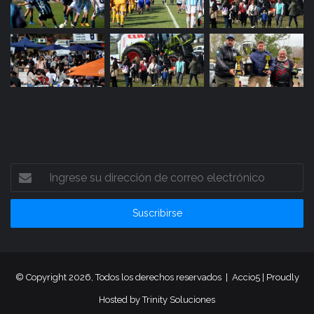
Ingrese
su
dirección
de
correo
electrónico
© Copyright 2026, Todos los derechos reservados |
Accio5
| Proudly
Hosted by
Trinity Soluciones