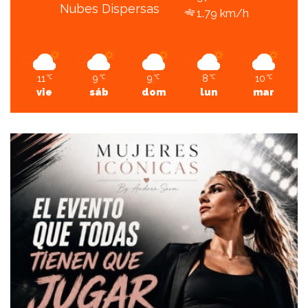
Nubes Dispersas
1.79 km/h
11
9
9
8
10
℃
℃
℃
℃
℃
vie
sáb
dom
lun
mar