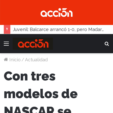
Juvenil: Balcarce arrancó 1-0, pero Madariaga lo dio vuelta
Menú
B
Inicio
/
Actualidad
Con tres
modelos de
NASCAR se