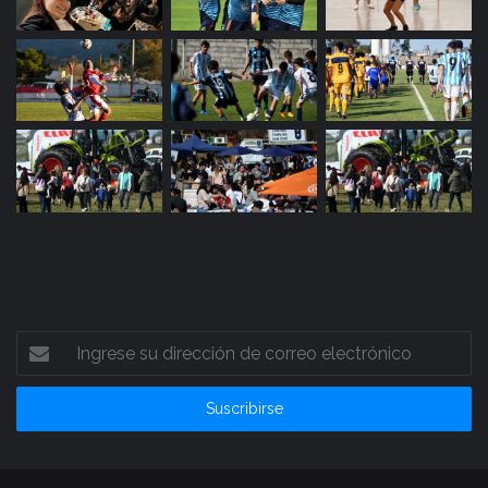
Ingrese
su
dirección
de
correo
electrónico