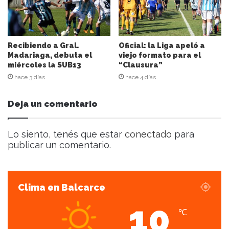
r
r
e
o
e
Recibiendo a Gral.
Oficial: la Liga apeló a
l
Madariaga, debuta el
viejo formato para el
miércoles la SUB13
“Clausura”
e
c
hace 3 días
hace 4 días
t
r
Deja un comentario
ó
n
i
Lo siento, tenés que estar
conectado
para
c
publicar un comentario.
o
Clima en Balcarce
10
℃