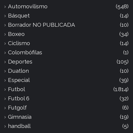
Automovilismo
(548)
Básquet
(14)
Borrador NO PUBLICADA
(10)
Boxeo
(34)
Ciclismo
(14)
Colombófilas
(1)
Deportes
(105)
Duatlon
(10)
Especial
(39)
Futbol
(1.814)
Futbol 6
(32)
Futgolf
(6)
Gimnasia
(19)
handball
(5)