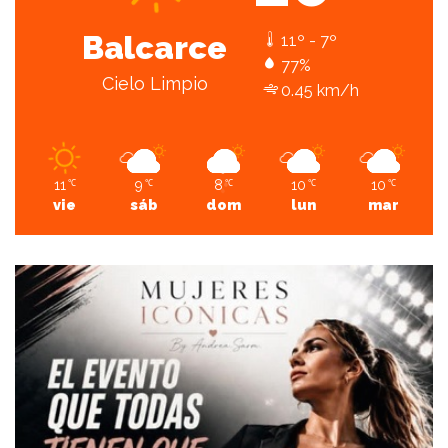
Balcarce
11º - 7º
77%
Cielo Limpio
0.45 km/h
11
9
8
10
10
℃
℃
℃
℃
℃
vie
sáb
dom
lun
mar