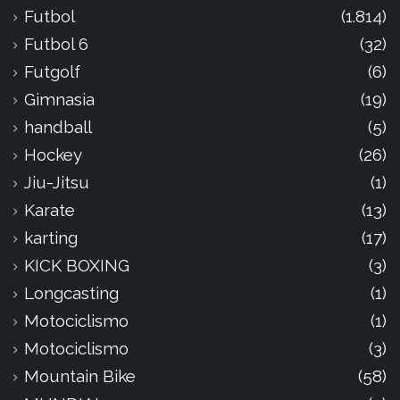
Futbol
(1.814)
Futbol 6
(32)
Futgolf
(6)
Gimnasia
(19)
handball
(5)
Hockey
(26)
Jiu-Jitsu
(1)
Karate
(13)
karting
(17)
KICK BOXING
(3)
Longcasting
(1)
Motociclismo
(1)
Motociclismo
(3)
Mountain Bike
(58)