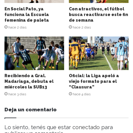
c
i
En Social Pato, ya
Con atractivos, el fútbol
ó
funciona la Escuela
busca reactivarse este fin
n
femenina de paleta
de semana
d
hace 2 días
hace 2 días
e
c
o
r
r
e
o
e
Recibiendo a Gral.
Oficial: la Liga apeló a
l
Madariaga, debuta el
viejo formato para el
miércoles la SUB13
“Clausura”
e
c
hace 3 días
hace 4 días
t
r
Deja un comentario
ó
n
i
Lo siento, tenés que estar
conectado
para
c