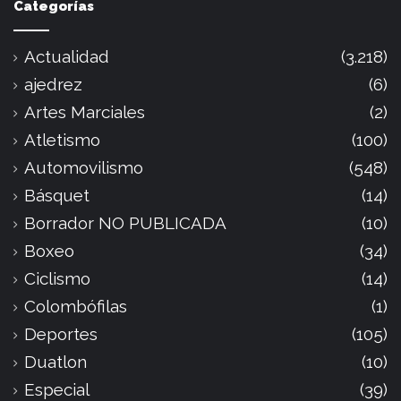
Categorías
Actualidad
(3.218)
ajedrez
(6)
Artes Marciales
(2)
Atletismo
(100)
Automovilismo
(548)
Básquet
(14)
Borrador NO PUBLICADA
(10)
Boxeo
(34)
Ciclismo
(14)
Colombófilas
(1)
Deportes
(105)
Duatlon
(10)
Especial
(39)