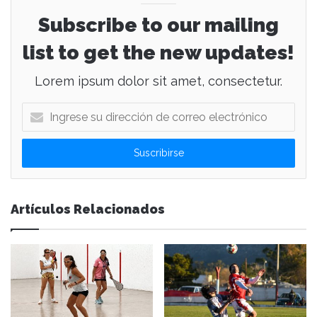
Subscribe to our mailing
list to get the new updates!
Lorem ipsum dolor sit amet, consectetur.
I
n
g
r
e
s
e
Artículos Relacionados
s
u
d
i
r
e
c