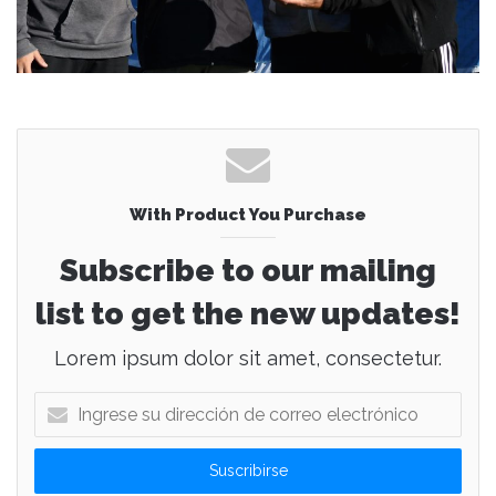
With Product You Purchase
Subscribe to our mailing
list to get the new updates!
Lorem ipsum dolor sit amet, consectetur.
I
n
g
r