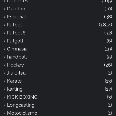
Deportes
(105)
Duatlon
(10)
Especial
(38)
Futbol
(1.814)
Futbol 6
(32)
Futgolf
(6)
Gimnasia
(19)
handball
(5)
Hockey
(26)
Jiu-Jitsu
(1)
Karate
(13)
karting
(17)
KICK BOXING
(3)
Longcasting
(1)
Motociclismo
(1)