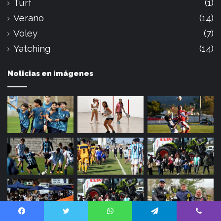
Turf
(1)
Verano
(14)
Voley
(7)
Yatching
(14)
Noticias en imágenes
Facebook
Twitter
WhatsApp
Telegram
Viber