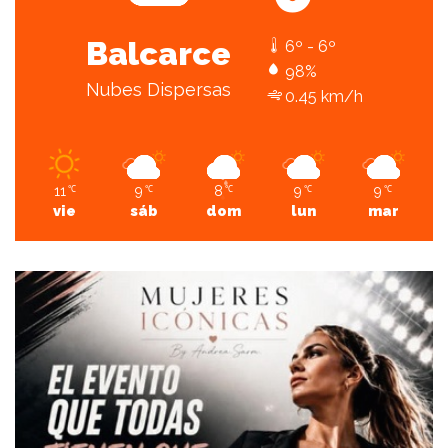
Balcarce
6º - 6º
98%
Nubes Dispersas
0.45 km/h
11
9
8
9
9
℃
℃
℃
℃
℃
vie
sáb
dom
lun
mar