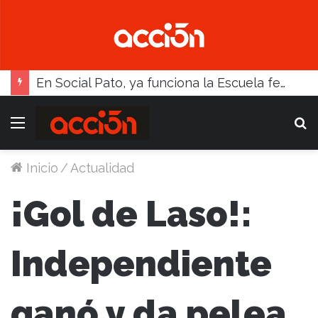
En Social Pato, ya funciona la Escuela femenina de paleta
Menú
B
Inicio
/
Actualidad
¡Gol de Laso!:
Independiente
ganó y da pelea