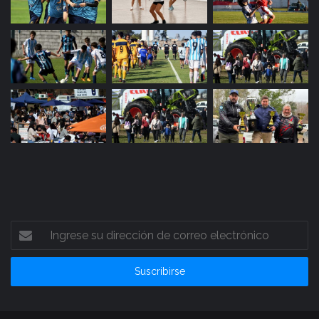
Ingrese
su
dirección
de
correo
electrónico