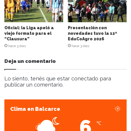
r
r
e
o
e
Oficial: la Liga apeló a
Presentación con
l
viejo formato para el
novedades tuvo la 12ª
“Clausura”
EduCoAgro 2026
e
c
hace 3 días
hace 3 días
t
r
Deja un comentario
ó
n
i
Lo siento, tenés que estar
conectado
para
c
publicar un comentario.
o
Clima en Balcarce
6
℃