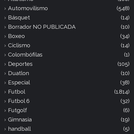
Automovilismo
(548)
Básquet
(14)
Borrador NO PUBLICADA
(10)
Boxeo
(34)
Ciclismo
(14)
Colombófilas
(1)
Deportes
(105)
Duatlon
(10)
Especial
(38)
Futbol
(1.814)
Futbol 6
(32)
Futgolf
(6)
Gimnasia
(19)
handball
(5)