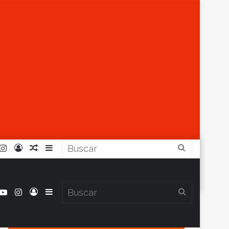
r
ouTube
Instagram
Iniciar
Artículo
Barra
Buscar
Sesión
Aleatorio
Lateral
book
itter
YouTube
Instagram
Iniciar
Barra
Buscar
Clima en Balcarce