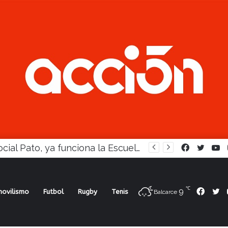
En Social Pato, ya funciona la Escuela femenina de paleta
Facebook
Twitte
Y
℃
9
Face
Tw
ovilismo
Futbol
Rugby
Tenis
Balcarce
os, Racing irá por su lugar ante Los Pinos