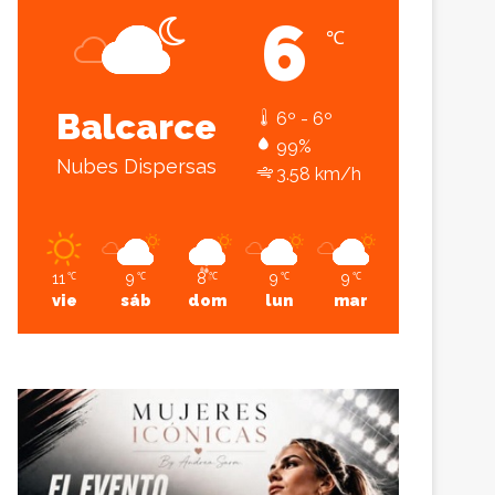
6
℃
Sesión
Lateral
Balcarce
6º - 6º
99%
Nubes Dispersas
3.58 km/h
11
9
8
9
9
℃
℃
℃
℃
℃
vie
sáb
dom
lun
mar