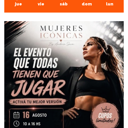
jue
vie
sáb
dom
lun