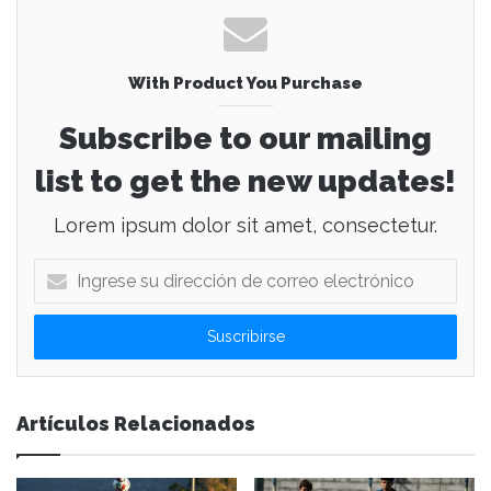
With Product You Purchase
Subscribe to our mailing
list to get the new updates!
Lorem ipsum dolor sit amet, consectetur.
I
n
g
r
e
s
e
Artículos Relacionados
s
u
d