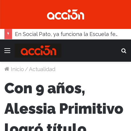
En Social Pato, ya funciona la Escuela femenina de paleta
Menú
B
Inicio
/
Actualidad
Con 9 años,
Alessia Primitivo
logró título