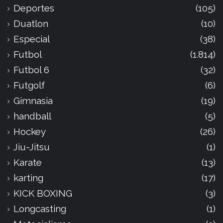
Deportes
(105)
Duatlon
(10)
Especial
(38)
Futbol
(1.814)
Futbol 6
(32)
Futgolf
(6)
Gimnasia
(19)
handball
(5)
Hockey
(26)
Jiu-Jitsu
(1)
Karate
(13)
karting
(17)
KICK BOXING
(3)
Longcasting
(1)