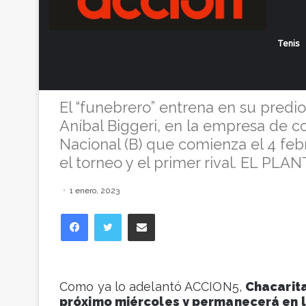
Con 8 refuerz
Tenis
llega el miérc
El “funebrero” entrena en su pred
Aníbal Biggeri, en la empresa de c
Nacional (B) que comienza el 4 fe
el torneo y el primer rival. EL PLAN
1 enero, 2023
Facebook
Twitter
Compartir vía correo electrónico
Como ya lo adelantó ACCION5,
Chacarita
próximo miércoles y permanecerá en l