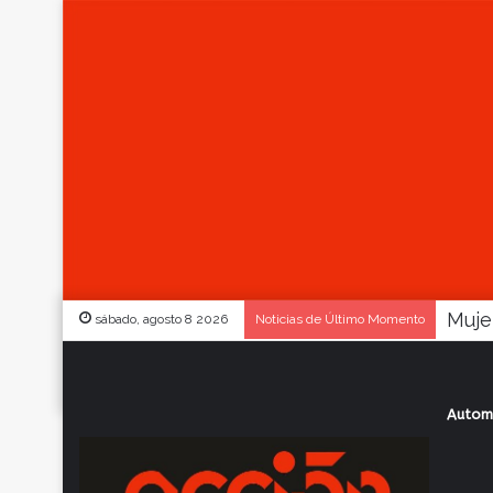
sábado, agosto 8 2026
Noticias de Último Momento
Autom
Inicio
/
Actualidad
/
Con 8 refuerzos con