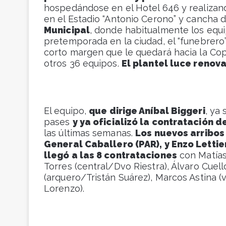
hospedándose en el Hotel 646 y realizan
en el Estadio “Antonio Cerono” y cancha 
Municipal
, donde habitualmente los equip
pretemporada en la ciudad, el “funebrero”
corto margen que le quedará hacia la Cop
otros 36 equipos.
El plantel luce renov
El equipo,
que dirige Aníbal Biggeri
, ya
pases
y ya oficializó la contratación 
las últimas semanas.
Los nuevos arribos
General Caballero (PAR), y Enzo Letti
llegó a las 8 contrataciones
con Matías
Torres (central/Dvo Riestra), Álvaro Cuell
(arquero/Tristán Suárez), Marcos Astina 
Lorenzo).