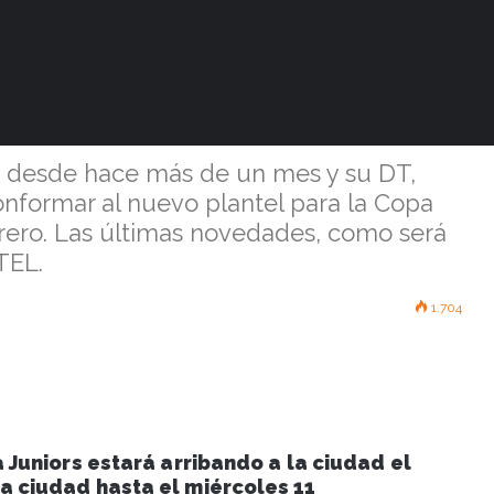
os confirmados
oles Chacarita
io desde hace más de un mes y su DT,
onformar al nuevo plantel para la Copa
brero. Las últimas novedades, como será
TEL.
1.704
 Juniors estará arribando a la ciudad el
a ciudad hasta el miércoles 11