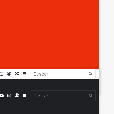
r
ouTube
Instagram
Iniciar
Artículo
Barra
Buscar
Sesión
Aleatorio
Lateral
book
itter
YouTube
Instagram
Iniciar
Barra
Buscar
Clima en Balcarce