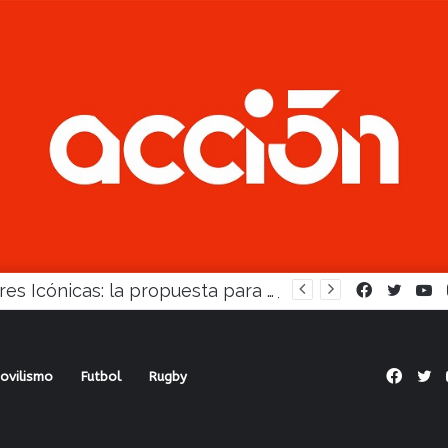
Mujeres Icónicas: la propuesta para desarrollo empresarial femenino que llega a Balcarce
Facebook
Twitte
Y
Face
Tw
ovilismo
Futbol
Rugby
firmados llega el miércoles Chacarita