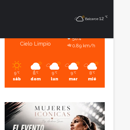
9
℃
℃
Sesión
Lateral
12
Balcarce
Balcarce
9º - 6º
58%
Cielo Limpio
0.89 km/h
9
8
9
9
8
℃
℃
℃
℃
℃
sáb
dom
lun
mar
mié