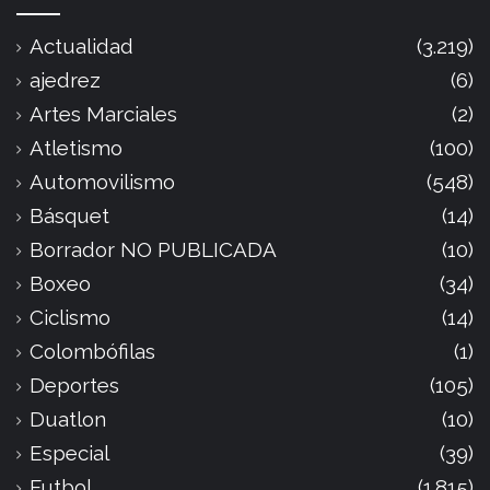
Actualidad
(3.219)
ajedrez
(6)
Artes Marciales
(2)
Atletismo
(100)
Automovilismo
(548)
Básquet
(14)
Borrador NO PUBLICADA
(10)
Boxeo
(34)
Ciclismo
(14)
Colombófilas
(1)
Deportes
(105)
Duatlon
(10)
Especial
(39)
Futbol
(1.815)