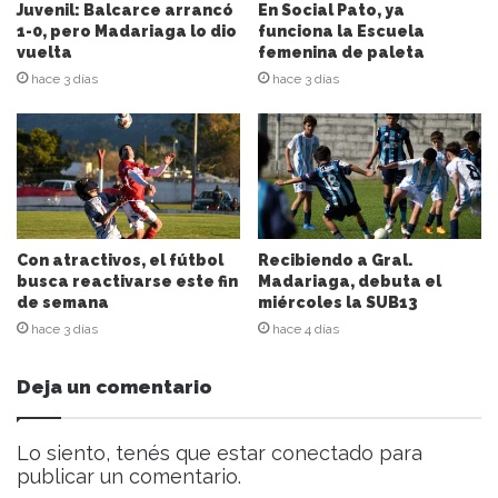
i
Juvenil: Balcarce arrancó
En Social Pato, ya
ó
1-0, pero Madariaga lo dio
funciona la Escuela
n
vuelta
femenina de paleta
d
hace 3 días
hace 3 días
e
c
o
r
r
e
o
e
Con atractivos, el fútbol
Recibiendo a Gral.
l
busca reactivarse este fin
Madariaga, debuta el
de semana
miércoles la SUB13
e
c
hace 3 días
hace 4 días
t
r
Deja un comentario
ó
n
i
Lo siento, tenés que estar
conectado
para
c
publicar un comentario.
o