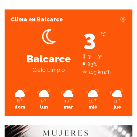
Clima en Balcarce
3
℃
Balcarce
3º - 3º
83%
Cielo Limpio
3.19 km/h
8
9
10
10
11
℃
℃
℃
℃
℃
dom
lun
mar
mié
jue