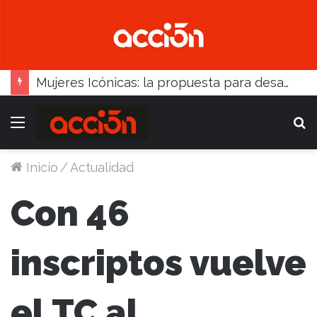
Mujeres Icónicas: la propuesta para desarrollo empresarial femenino que llega a Balcarce
Menú
B
Inicio
/
Actualidad
Con 46
inscriptos vuelve
el TC al