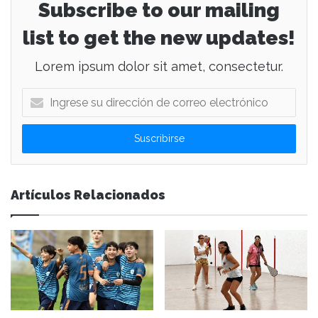
Subscribe to our mailing
list to get the new updates!
Lorem ipsum dolor sit amet, consectetur.
I
n
g
r
e
s
e
Artículos Relacionados
s
u
d
i
r
e
c
c