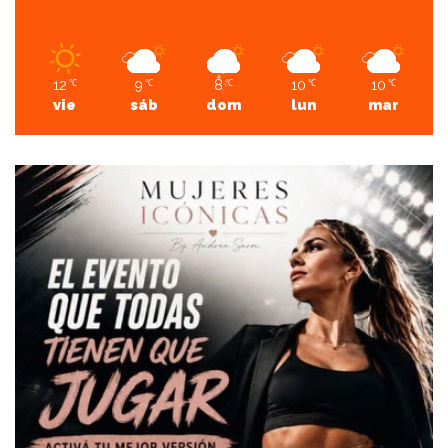
12
9
8
10
10
℃
℃
℃
℃
℃
vie
sáb
dom
lun
mar