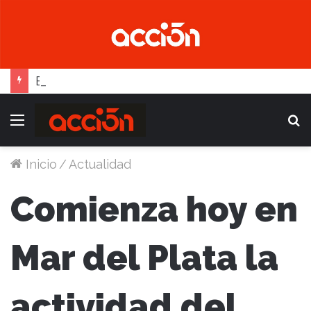
En Social Pato, ya funciona la Escuela femenina de paleta
Menú
B
Inicio
/
Actualidad
Comienza hoy en
Mar del Plata la
actividad del