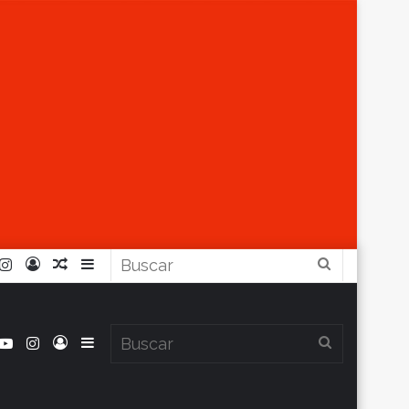
r
ouTube
Instagram
Iniciar
Artículo
Barra
Buscar
Sesión
Aleatorio
Lateral
book
itter
YouTube
Instagram
Iniciar
Barra
Buscar