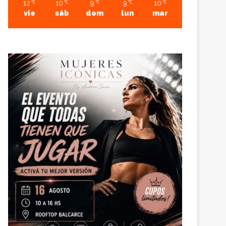
12
10
9
9
10
℃
℃
℃
℃
℃
vie
sáb
dom
lun
mar