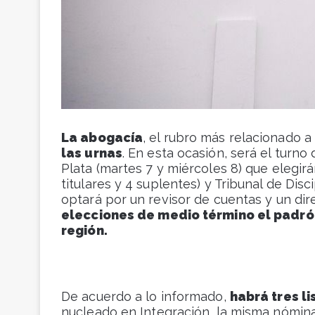
La abogacía
, el rubro más relacionado a l
las urnas
. En esta ocasión, será el turno
Plata (martes 7 y miércoles 8) que elegir
titulares y 4 suplentes) y Tribunal de Disc
optará por un revisor de cuentas y un dir
elecciones de medio término el padrón
región.
De acuerdo a lo informado,
habrá tres l
nucleado en Integración, la misma nómin