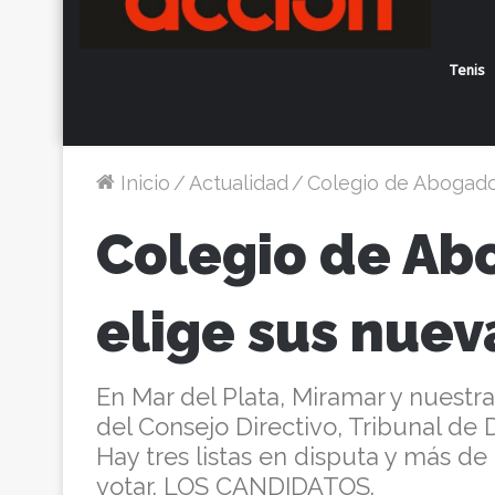
Tenis
Inicio
/
Actualidad
/
Colegio de Abogado
Colegio de Ab
elige sus nuev
En Mar del Plata, Miramar y nuest
del Consejo Directivo, Tribunal de D
Hay tres listas en disputa y más de
votar. LOS CANDIDATOS.