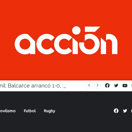
Juvenil: Balcarce arrancó 1-0, pero Madariaga lo dio vuelta
Facebook
Twitte
Y
Face
Tw
ovilismo
Futbol
Rugby