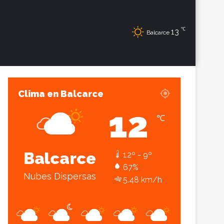
℃
Sesión
Lateral
13
Balcarce
Clima en Balcarce
12
℃
Balcarce
12º - 9º
67%
Nubes Dispersas
5.48 km/h