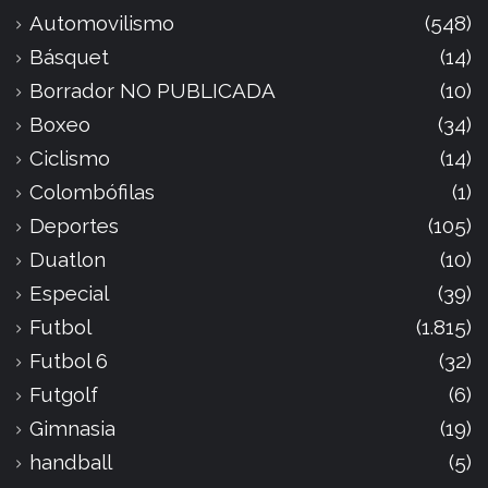
Automovilismo
(548)
Básquet
(14)
Borrador NO PUBLICADA
(10)
Boxeo
(34)
Ciclismo
(14)
Colombófilas
(1)
Deportes
(105)
Duatlon
(10)
Especial
(39)
Futbol
(1.815)
Futbol 6
(32)
Futgolf
(6)
Gimnasia
(19)
handball
(5)