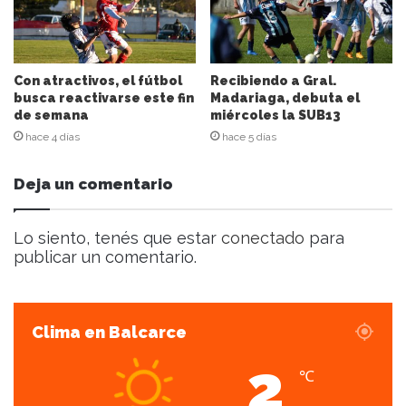
r
r
e
o
e
Con atractivos, el fútbol
Recibiendo a Gral.
l
busca reactivarse este fin
Madariaga, debuta el
de semana
miércoles la SUB13
e
c
hace 4 días
hace 5 días
t
r
Deja un comentario
ó
n
i
Lo siento, tenés que estar
conectado
para
c
publicar un comentario.
o
Clima en Balcarce
2
℃