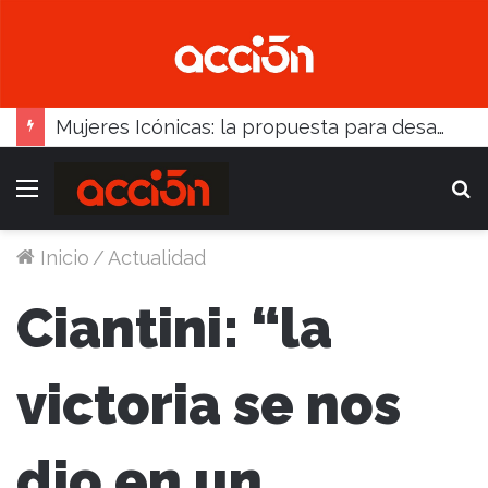
Mujeres Icónicas: la propuesta para desarrollo empresarial femenino que llega a Balcarce
Menú
B
Inicio
/
Actualidad
Ciantini: “la
victoria se nos
dio en un