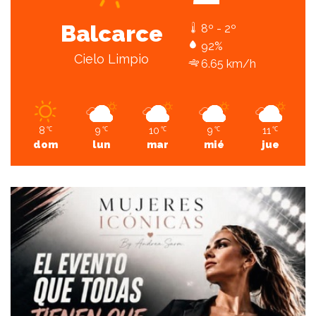
Balcarce
8º - 2º
92%
Cielo Limpio
6.65 km/h
8
9
10
9
11
℃
℃
℃
℃
℃
dom
lun
mar
mié
jue